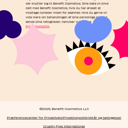
der knytter sig til Benefit Cosmetics. Dine data vil blive
delt med Benefit Cosmetics, hvis du har ønsket at
modtage nyheder inden for skønhed. Hvis du gerne vil
vide mere om behandlingen af dine personlige data og
kende dine rettigheder, henviser vi til vores
Privatlivspolitik
.
©2025, Benefit Cosmetics LLC
Præferencecenter for Privatlivets
Privatlivspolitik
Vilkår og betingelser
Cruelty Free International