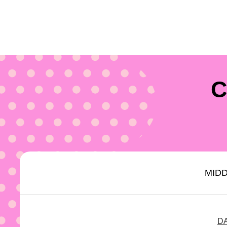
C
MIDD
D