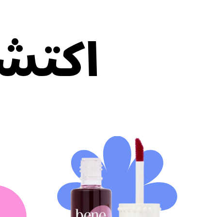
اكتشف