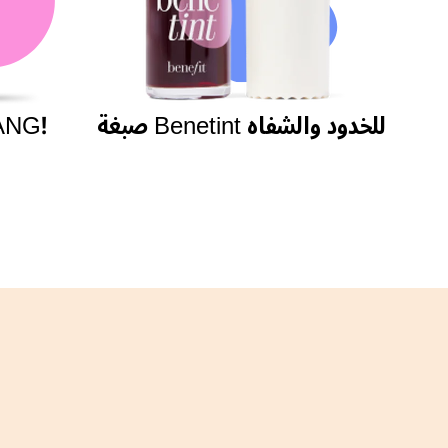
صبغة Benetint للخدود والشفاه
مسكارا