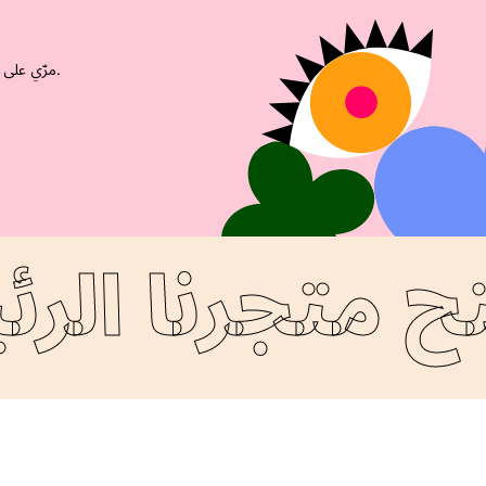
مرّي على أي من مراكزنا البالغة أكثر من 3,200 وألقي السلام. وستسرنا مقابلتكِ (أنتِ وحاجبيكِ أيضًا).