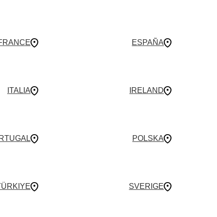
FRANCE
ESPAÑA
ITALIA
IRELAND
RTUGAL
POLSKA
TÜRKIYE
SVERIGE