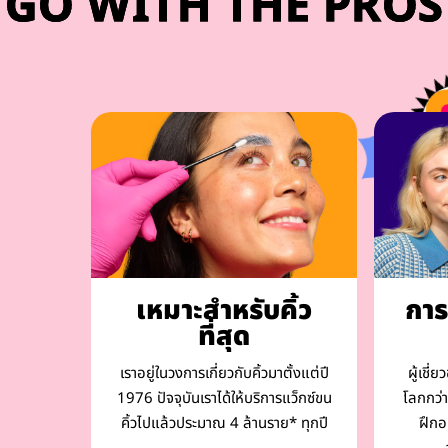
GO WITH THE PROS
เหมาะสำหรับคิ้ว
การ
ที่สุด
เราอยู่ในวงการเกี่ยวกับคิ้วมาตั้งแต่ปี
ผู้เชี
1976 ปัจจุบันเราได้ให้บริการแว็กซ์ขน
โลกกว่
คิ้วไปแล้วประมาณ 4 ล้านราย* ทุกปี
ฝึกอ