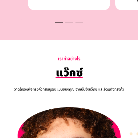
เ
ร
า
ท
อ
ย
า
ง
ไ
ร
แว๊กซ์
วาดโครงเพื่อทรงคิ้วที่สมบูรณ์แบบของคุณ จากนั้นจึงแว็กซ์ และจัดแต่งทรงคิ้ว