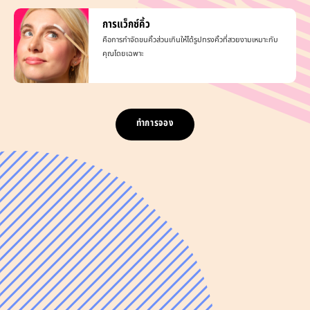
การแว็กซ์คิ้ว
คือการกำจัดขนคิ้วส่วนเกินให้ได้รูปทรงคิ้วที่สวยงามเหมาะกับ
คุณโดยเฉพาะ
ทำการจอง