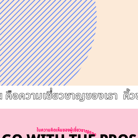
คือความเชี่ยวชาญของเรา
คิ้วข
ใ
น
ค
ว
า
ม
ค
ด
เ
ห
น
ข
อ
ง
ผ
เ
ช
ย
ว
ช
า
ญ
ข
อ
ง
เ
ร
า