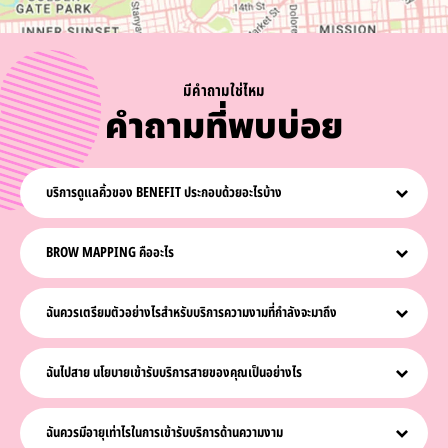
มีคำถามใช่ไหม
คำถามที่พบบ่อย
บริการดูแลคิ้วของ BENEFIT ประกอบด้วยอะไรบ้าง
ประสบการณ์กับ Benefit แต่ละครั้งนั้นเป็นเอกลักษณ์เฉพาะสำหรับคุณและความ
ต้องการของคุณ โดย Brow & Beauty Expert (BBE) จะเริ่มด้วยการให้คำปรึกษา
BROW MAPPING คืออะไร
เชิงลึกเพื่อให้แน่ใจว่าคุณจะกลับไปพร้อมความรู้สึก(และรูปลักษณ์!) ที่ยอดเยี่ยม การ
Brow Mapping ที่ออกแบบตามความต้องการของคุณจะทำให้คุณเห็นว่าขนคิ้วส่วน
เทคนิคการ Brow Mapping ที่ออกแบบตามความต้องการของคุณจะช่วยให้ทราบ
ไหนที่ต้องไป และส่วนไหนจะได้ เติบโต เพื่อให้ได้ทรงคิ้วที่คุณหลงรัก ในช่วงท้ายของ
ว่าคิ้วของคุณควรเริ่มจากจุดไหน มีแนวโค้งเท่าไร และสิ้นสุดที่ตรงไหน และดูว่าขนคิ้ว
ฉันควรเตรียมตัวอย่างไรสำหรับบริการความงามที่กำลังจะมาถึง
การให้บริการ BBE ของคุณจบการให้บริการด้วยการจัดแต่งคิ้วของคุณ เพื่อที่คุณจะ
ส่วนใดที่ต้องถอนออก ขั้นตอนนี้จะช่วยให้แน่ใจว่าคุณจะไม่ได้คิ้วทรงเดิม แต่จะได้คิ้ว
ได้พร้อมที่จะอวดโฉมคิ้วของคุณอย่างภูมิใจ
ทรงใหม่ที่เหมาะกับคุณ เมื่อกำหนดทรงคิ้วได้แล้ว Brow & Beauty Expert จะเริ่ม
บริการเติมคิ้วและต่อขนตา:
หากคุณไม่เคยย้อมสีหรือเติมขนคิ้วหรือขนตามาก่อน คุณ
ลงมือจัดการคิ้วของคุณเพื่อให้ได้รูปทรงผ่านการให้บริการ ใช้ผลิตภัณฑ์ หรือทั้งสอง
จะต้องรับการทดสอบการแพ้*เป็นเวลา 24 ชั่วโมงก่อนเข้ารับบริการแต่งสี เพียงเข้าไป
ฉันไปสาย นโยบายเข้ารับบริการสายของคุณเป็นอย่างไร
อย่าง
ที่ร้าน Benefit ที่อยู่ใกล้ที่สุดเพื่อรับการทดสอบโดยไม่จำเป็นต้องทำการนัดหมายล่วง
หน้า ต้องไม่ทำการเปลี่ยนสีผิวด้วยตัวเองหรือพ่นสเปรย์เปลี่ยนสีผิวเป็นเวลา 24
เราเข้าใจว่าเหตุการณ์ต่างๆ สามารถเกิดขึ้นได้ เราจะทำอย่างเต็มที่เพื่ออำนวยความ
ชั่วโมงก่อนหน้าและหลังเข้ารับบริการแต่งสี
สะดวกให้คุณ อย่างไรก็ตาม หากคุณมาสายเกิน 5 นาทีจากเวลานัด คิวของคุณอาจจะ
ฉันควรมีอายุเท่าไรในการเข้ารับบริการด้านความงาม
ถูกเลื่อนไปให้ลูกค้าท่านอื่น