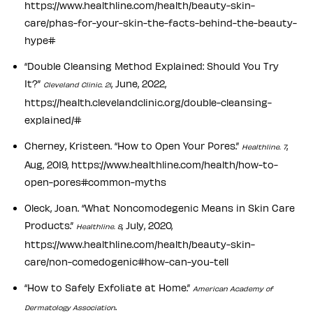
https://www.healthline.com/health/beauty-skin-
care/phas-for-your-skin-the-facts-behind-the-beauty-
hype#
“Double Cleansing Method Explained: Should You Try
It?”
, June, 2022,
Cleveland Clinic. 21
https://health.clevelandclinic.org/double-cleansing-
explained/#
Cherney, Kristeen. “How to Open Your Pores.”
,
Healthline. 7
Aug, 2019, https://www.healthline.com/health/how-to-
open-pores#common-myths
Oleck, Joan. “What Noncomodegenic Means in Skin Care
Products.”
, July, 2020,
Healthline. 8
https://www.healthline.com/health/beauty-skin-
care/non-comedogenic#how-can-you-tell
“How to Safely Exfoliate at Home.”
American Academy of
.
Dermatology Association