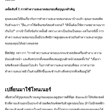
เคล็ดลับที่ 1: การทำความสะอาดสองรอบคือกุญแจสำคัญ
คุณคงเคยได้ยินเกี่ยวกับการทำความสะอาดสองรอบมาบ้างแล้ว คุณอาจเคยคิด
กับตัวเองว่า "อืม...การใช้คลีนเซอร์สองตัวเหรอ? วิธีนั้นต้องใช้ความพยายามมาก
เกินไป!” เราเข้าใจถึงข้อกังวลนั้นดี เพราะเวลาเป็นเงินเป็นทอง แต่ในกรณีนี้ การ
ทำความสะอาดสองรอบนั้นมีประสิทธิภาพสูงสุดและช่วยกันทำความสะอาดรูขุม
ขนของคุณได้อย่างหมดจด
Bailey กล่าวว่า “การทำความสะอาดรอบแรกจะช่วยขจัดเครื่องสำอาง ความ
มันบนผิวหน้า และสิ่งสกปรกทั้งหมดที่สะสมอยู่บนผิวหน้าตลอดทั้งวัน” “เมื่อเรา
ขจัดสิ่งเหล่านั้นออกไปแล้ว ในการทำความสะอาดรอบที่สอง เราสามารถ
ทำความสะอาดผิวในส่วนที่ลึกขึ้นและชำระล้างสิ่งสกปรกที่เหลืออยู่ได้”
เปลี่ยนมาใช้โทนเนอร์
เพื่อช่วยให้รูขุมขนบริเวณจมูกของคุณแลดูสุขภาพดีที่สุด ฉันแนะนำให้ขจัดเซลล์
ผิวที่ตายแล้วออกเป็นประจำด้วยผลิตภัณฑ์สครับผิวสูตรอ่อนโยน (ถ้าไม่มีเซลล์ผิว
ที่ตายแล้วตกค้างอยู่บนใบหน้าของคุณ มันก็ไม่สามารถอุดตันรูขุมขนของคุณได้