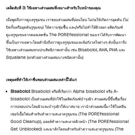
เคล็ดลับที่ 3: ใช้เฉพาะส่วนผสมที่เหมาะสำหรับใบหน้าของคุณ
เมื่อพูดถึงการดูแลรูขุมขน เราชอบส่วนผสมที่อ่อนโยน ไม่ก่อให้เกิดการอุดตัน (ไม่
ปิดกั้นหรืออุดตันรูขุมขน) ให้ความชุ่มชื้น และ/หรือไม่ทำให้ผิวลอก ผลิตภัณฑ์
ดูแลรูขุมขนจากคอลเลคชั่น The POREfessional ของเราได้รับการพัฒนา
ขึ้นเป็นการเฉพาะโดยคำนึงถึงการดูแลรูขุมขนและข้อกังวลใจต่างๆ ดังนั้นเราจึง
ใช้เฉพาะส่วนผสมทรงประสิทธิภาพเท่านั้น เช่น Bisabolol, AHA, PHA และ
Squalane (ยกตัวอย่างส่วนผสมบางชนิดเท่านั้น)
เหตุผลที่ทำให้เราชื่นชอบส่วนผสมเหล่านี้ได้แก่
Bisabolol:
Bisabolol หรือที่เรียกว่า Alpha bisabolol หรือ A-
bisabolol เป็นส่วนผสมที่มักใช้ในผลิตภัณฑ์บำรุงผิว ส่วนผสมนี้ขึ้นชื่อเรื่อง
การปลอบประโลมผิวและบำรุงผิวให้เบาสบาย เรานำส่วนผสมนี้มาใช้ในคลีน
เซอร์เนื้อโฟมสำหรับทำความสะอาดรูขุมขน (The POREfessional
Good Cleanup), ออยล์ทำความสะอาดผิวหน้า (The POREfessional
Get Unblocked) และมาส์กโคลนสำหรับทำความสะอาดรูขุมขน (The