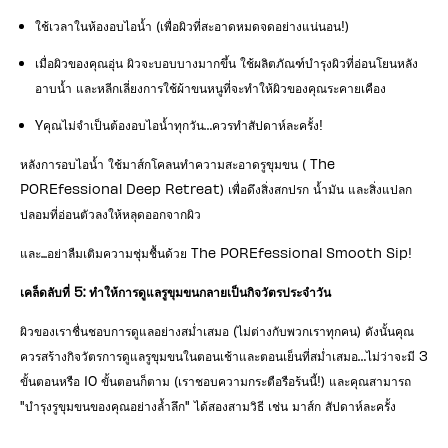
ใช้เวลาในห้องอบไอน้ำ (เพื่อผิวที่สะอาดหมดจดอย่างแน่นอน!)
เมื่อผิวของคุณอุ่น ผิวจะบอบบางมากขึ้น ใช้ผลิตภัณฑ์บำรุงผิวที่อ่อนโยนหลัง
อาบน้ำ และหลีกเลี่ยงการใช้ผ้าขนหนูที่จะทำให้ผิวของคุณระคายเคือง
Yคุณไม่จำเป็นต้องอบไอน้ำทุกวัน…ควรทำสัปดาห์ละครั้ง!
หลังการอบไอน้ำ ใช้มาส์กโคลนทำความสะอาดรูขุมขน ( The
POREfessional Deep Retreat) เพื่อดึงสิ่งสกปรก น้ำมัน และสิ่งแปลก
ปลอมที่อ่อนตัวลงให้หลุดออกจากผิว
และ...อย่าลืมเติมความชุ่มชื้นด้วย The POREfessional Smooth Sip!
เคล็ดลับที่ 5: ทำให้การดูแลรูขุมขนกลายเป็นกิจวัตรประจำวัน
ผิวของเราชื่นชอบการดูแลอย่างสม่ำเสมอ (ไม่ต่างกับพวกเราทุกคน) ดังนั้นคุณ
ควรสร้างกิจวัตรการดูแลรูขุมขนในตอนเช้าและตอนเย็นที่สม่ำเสมอ…ไม่ว่าจะมี 3
ขั้นตอนหรือ 10 ขั้นตอนก็ตาม (เราชอบความกระตือรือร้นนี้!) และคุณสามารถ
"บำรุงรูขุมขนของคุณอย่างล้ำลึก" ได้สองสามวิธี เช่น มาส์ก สัปดาห์ละครั้ง