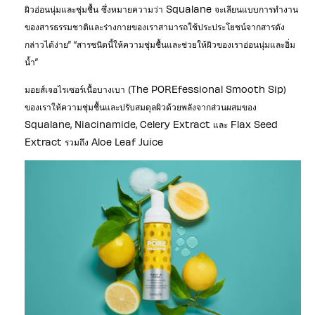
ผิวอ่อนนุ่มและชุ่มชื้น ซึ่งหมายความว่า Squalane จะเลียนแบบการทำงาน
ของสารธรรมชาติและร่างกายของเราสามารถใช้ประประโยชน์จากสารดัง
กล่าวได้ง่าย” “สารชนิดนี้ให้ความชุ่มชื้นและช่วยให้ผิวของเราอ่อนนุ่มและอิ่ม
น้ำ”
มอยส์เจอไรเซอร์เนื้อบางเบา (The POREfessional Smooth Sip)
ของเราให้ความชุ่มชื้นและปรับสมดุลผิวด้วยพลังจากส่วนผสมของ
Squalane, Niacinamide, Celery Extract และ Flax Seed
Extract รวมถึง Aloe Leaf Juice