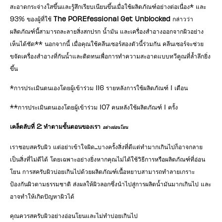
สะอาดกระจ่างใสขึ้นและรู้สึกเรียบเนียนขึ้นเมื่อใช้ผลิตภัณฑ์อย่างต่อเนื่อง* และ
93% ของผู้ที่ใช้
The POREfessional Get Unblocked
กล่าวว่า
ผลิตภัณฑ์นี้สามารถละลายสิ่งสกปรก น้ำมัน และเครื่องสำอางออกจากผิวอย่าง
เห็นได้ชัด** นอกจากนี้ เมื่อคุณใช้คลีนเซอร์สองตัวนี้ร่วมกัน คลีนเซอร์จะช่วย
ขจัดเครื่องสำอางที่กันน้ำและติดทนเพื่อการทำความสะอาดแบบทวีคูณที่ล้ำลึกยิ่ง
ขึ้น
*การประเมินตนเองโดยผู้เข้าร่วม 116 รายหลังการใช้ผลิตภัณฑ์ 1 เดือน
**การประเมินตนเองโดยผู้เข้าร่วม 107 คนหลังใช้ผลิตภัณฑ์ 1 ครั้ง
เคล็ดลับที่ 2: ทำตามขั้นตอนของเรา
อย่างอ่อนโยน
เราชอบสครับผิว แต่อย่าเข้าใจผิด...บางครั้งสิ่งที่ดีแต่ทำมากเกินไปก็อาจกลาย
เป็นสิ่งที่ไม่ดีได้ โดยเฉพาะอย่างยิ่งหากคุณไม่ได้ใช้วิธีการหรือผลิตภัณฑ์ที่อ่อน
โยน การสครับผิวบ่อยเกินไปด้วยผลิตภัณฑ์เนื้อหยาบสามารถทำลายเกราะ
ป้องกันผิวตามธรรมชาติ ส่งผลให้ผิวลอกซึ่งนำไปสู่การผลิตน้ำมันมากเกินไป และ
อาจทำให้เกิดปัญหาผิวได้
คุณควรสครับผิวอย่างอ่อนโยนและไม่ทำบ่อยเกินไป