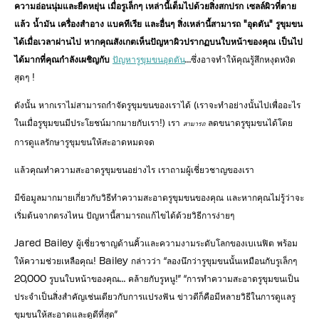
ความอ่อนนุ่มและยืดหยุ่น เมื่อรูเล็กๆ เหล่านี้เต็มไปด้วยสิ่งสกปรก เซลล์ผิวที่ตาย
แล้ว น้ำมัน เครื่องสำอาง แบคทีเรีย และอื่นๆ สิ่งเหล่านี้สามารถ "อุดตัน" รูขุมขน
ได้เมื่อเวลาผ่านไป หากคุณสังเกตเห็นปัญหาผิวปรากฏบนใบหน้าของคุณ เป็นไป
ได้มากที่คุณกำลังเผชิญกับ
ปัญหารูขุมขนอุดตัน
…ซึ่งอาจทำให้คุณรู้สึกหงุดหงิด
สุดๆ !
ดังนั้น หากเราไม่สามารถกำจัดรูขุมขนของเราได้ (เราจะทำอย่างนั้นไปเพื่ออะไร
ในเมื่อรูขุมขนมีประโยชน์มากมายกับเรา!) เรา
ลดขนาดรูขุมขนได้โดย
สามารถ
การดูแลรักษารูขุมขนให้สะอาดหมดจด
แล้วคุณทำความสะอาดรูขุมขนอย่างไร เราถามผู้เชี่ยวชาญของเรา
มีข้อมูลมากมายเกี่ยวกับวิธีทำความสะอาดรูขุมขนของคุณ และหากคุณไม่รู้ว่าจะ
เริ่มต้นจากตรงไหน ปัญหานี้สามารถแก้ไขได้ด้วยวิธีการง่ายๆ
Jared Bailey ผู้เชี่ยวชาญด้านคิ้วและความงามระดับโลกของเบเนฟิต พร้อม
ให้ความช่วยเหลือคุณ! Bailey กล่าวว่า “ลองนึกว่ารูขุมขนนั้นเหมือนกับรูเล็กๆ
20,000 รูบนใบหน้าของคุณ… คล้ายกับรูหนู!” “การทำความสะอาดรูขุมขนเป็น
ประจำเป็นสิ่งสำคัญเช่นเดียวกับการแปรงฟัน ข่าวดีก็คือมีหลายวิธีในการดูแลรู
ขุมขนให้สะอาดและดูดีที่สุด”