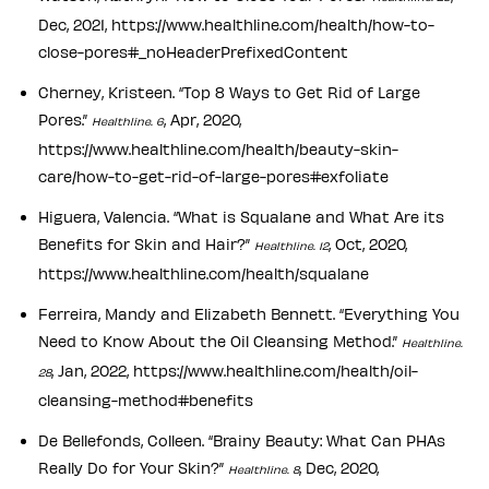
Dec, 2021, https://www.healthline.com/health/how-to-
close-pores#_noHeaderPrefixedContent
Cherney, Kristeen. “Top 8 Ways to Get Rid of Large
Pores.”
, Apr, 2020,
Healthline. 6
https://www.healthline.com/health/beauty-skin-
care/how-to-get-rid-of-large-pores#exfoliate
Higuera, Valencia. “What is Squalane and What Are its
Benefits for Skin and Hair?”
, Oct, 2020,
Healthline. 12
https://www.healthline.com/health/squalane
Ferreira, Mandy and Elizabeth Bennett. “Everything You
Need to Know About the Oil Cleansing Method.”
Healthline.
, Jan, 2022, https://www.healthline.com/health/oil-
28
cleansing-method#benefits
De Bellefonds, Colleen. “Brainy Beauty: What Can PHAs
Really Do for Your Skin?”
, Dec, 2020,
Healthline. 8