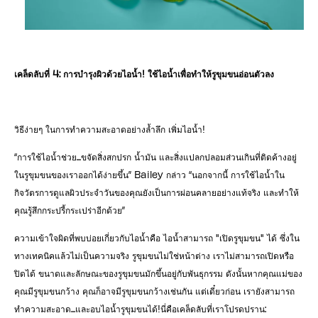
เคล็ดลับที่ 4: การบำรุงผิวด้วยไอน้ำ! ใช้ไอน้ำเพื่อทำให้รูขุมขนอ่อนตัวลง
วิธีง่ายๆ ในการทำความสะอาดอย่างล้ำลึก เพิ่มไอน้ำ!
“การใช้ไอน้ำช่วย...ขจัดสิ่งสกปรก น้ำมัน และสิ่งแปลกปลอมส่วนเกินที่ติดค้างอยู่
ในรูขุมขนของเราออกได้ง่ายขึ้น” Bailey กล่าว “นอกจากนี้ การใช้ไอน้ำใน
กิจวัตรการดูแลผิวประจำวันของคุณยังเป็นการผ่อนคลายอย่างแท้จริง และทำให้
คุณรู้สึกกระปรี้กระเปร่าอีกด้วย”
ความเข้าใจผิดที่พบบ่อยเกี่ยวกับไอน้ำคือ ไอน้ำสามารถ "เปิดรูขุมขน" ได้ ซึ่งใน
ทางเทคนิคแล้วไม่เป็นความจริง รูขุมขนไม่ใช่หน้าต่าง เราไม่สามารถเปิดหรือ
ปิดได้ ขนาดและลักษณะของรูขุมขนมักขึ้นอยู่กับพันธุกรรม ดังนั้นหากคุณแม่ของ
คุณมีรูขุมขนกว้าง คุณก็อาจมีรูขุมขนกว้างเช่นกัน แต่เดี๋ยวก่อน เรายังสามารถ
ทำความสะอาด...และอบไอน้ำรูขุมขนได้!นี่คือเคล็ดลับที่เราโปรดปราน: