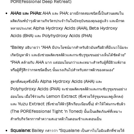
POREfessional Deep Retreat)
AHAs และ PHAs:
AHA และ PHA: อาจมีกรดสองชนิดนี้เป็นส่วนผสมใน
ผลิตภัณฑ์บำรุงผิวตามกิจวัตรประจำวันในปัจจุบันของคุณอยู่แล้ว และมีกรด
หลายประเภท: Alpha Hydroxy Acids (AHA), Beta Hydroxy
Acids (BHA) และ Polyhydroxy Acids (PHA)
“Bailey อธิบายว่า “AHA มีประโยชน์มากสำหรับผิวมันหรือผิวที่มีแนวโน้มจะ
เกิดปัญหาผิว และยังช่วยผลัดเซลล์ผิวและกระชับรูขุมขนอย่างเห็นได้ชัดด้วย”
“PHA คล้ายกับ AHA มาก แต่อ่อนโยนกว่าและเหมาะสำหรับผู้ที่มีผิวแพ้ง่าย
หรือผู้ที่รู้สึกว่ากรดชนิดอื่นๆ นั้นแรงเกินไปสำหรับสภาพผิวของตนเอง”
สูตรที่สมดุลซึ่งมีทั้ง Alpha Hydroxy Acids (AHA) และ
Polyhydroxy Acids (PHA) จะช่วยผลัดเซลล์ผิวและกระชับรูขุมขนอย่าง
อ่อนโยน เมื่อใช้ร่วมกับ Lemon Extract (ซึ่งช่วยให้รูขุมขนแลดูเล็กลง)
และ Yuzu Extract (ซึ่งช่วยให้ผิวรู้สึกเรียบเนียนขึ้น) ทำให้โฟมกระชับผิว
(The POREfessional Tight ’n Toned) นั้นเป็นผลิตภัณฑ์ที่เหมาะ
สำหรับกิจวัตรการทำความสะอาดผิวในตอนเช้าและตอนเย็น
Squalane:
Bailey กล่าวว่า “Squalane เป็นสารไบโอมิเมติกที่ช่วยให้