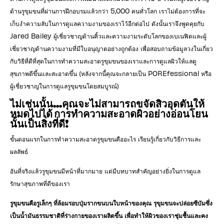
ด้านรูขุมขนที่ผ่านการฝึกอบรมแล้วกว่า 5,000 คนทั่วโลก เราไม่ต้องการที่จะ
เก็บงำความลับในการดูแลความงามของเราไว้อีกต่อไป ดังนั้นเราจึงพูดคุยกับ
Jared Bailey ผู้เชี่ยวชาญด้านคิ้วและความงามระดับโลกของเบเนฟิตและผู้
เชี่ยวชาญด้านความงามที่มีใบอนุญาตอย่างถูกต้อง เพื่อสอบถามข้อมูลวงในเกี่ยว
กับวิธีที่ดีที่สุดในการทำความสะอาดรูขุมขนของเราและการดูแลผิวให้แลดู
สุขภาพดีขึ้นและสะอาดขึ้น (หลังจากนี้คุณจะกลายเป็น POREfessional หรือ
ผู้เชี่ยวชาญในการดูแลรูขุมขนโดยสมบูรณ์)
ไม่เช่นนั้น...คุณจะไม่สามารถขจัดสิวอุดตันให้
หมดไปได้ การทำความสะอาดผิวอย่างอ่อนโยน
นั้นเป็นสิ่งที่ดี!
ขั้นตอนแรกในการทำความสะอาดรูขุมขนคืออะไร เรียนรู้เกี่ยวกับวิธีการและ
ผลลัพธ์
อันที่จริงแล้วรูขุมขนมีหน้าที่มากมาย แต่มีบทบาทสำคัญอย่างยิ่งในการดูแล
รักษาสุขภาพที่ดีของเรา
รูขุมขนคือรูเล็กๆ ที่ล้อมรอบปุ่มรากขนบนใบหน้าของคุณ รุขุมขนจะปล่อยซีบัมซึ่ง
เป็นน้ำมันธรรมชาติที่ร่างกายของเราผลิตขึ้น เพื่อทำให้ผิวของเราชุ่มชื้นและคง