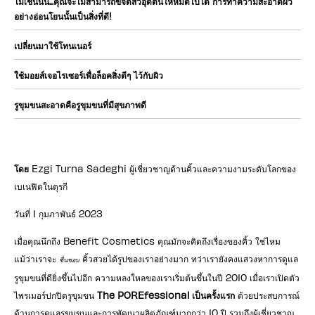
ไม่เช่นนั้น...คุณจะไม่สามารถขจัดสิวอุดตันให้หมดไปได้ การทำความสะอาดผิว
อย่างอ่อนโยนนั้นเป็นสิ่งที่ดี!
เปลี่ยนมาใช้โทนเนอร์
ใช้มอยส์เจอไรเซอร์เพื่อล็อคสิ่งดีๆ ไว้กับผิว
รูขุมขนสะอาดคือรูขุมขนที่มีสุขภาพดี
โดย
Ezgi Turna Sadeghi ผู้เชี่ยวชาญด้านคิ้วและความงามระดับโลกของ
เบเนฟิตในตุรกี
วันที่ 1 กุมภาพันธ์ 2023
เมื่อคุณนึกถึง Benefit Cosmetics คุณมักจะคิดถึงเรื่องของคิ้ว ใช่ไหม
แม้ว่าเราจะ
คิ้วสวยได้รูปของเราอย่างมาก ทว่าเรายังคงแสวงหาการดูแล
ชื่นชอบ
รูขุมขนที่ดียิ่งขึ้นไปอีก ความหลงใหลของเราเริ่มต้นขึ้นในปี 2010 เมื่อเราเปิดตัว
ไพรเมอร์ปกปิดรูขุมขน
The POREfessional เป็นครั้งแรก
ด้วยประสบการณ์
ด้านการดูแลรูขุมขนและการพัฒนาผลิตภัณฑ์มากกว่า 10 ปี รวมถึงผู้เชี่ยวชาญ