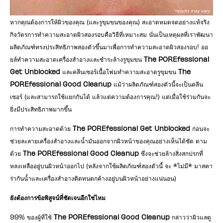
หากคุณต้องการให้ผิวของคุณ (และรูขุมขนของคุณ) สะอาดหมดจดอย่างแท้จริง
กิจวัตรการทำความสะอาดผิวสองรอบคือวิธีที่เหมาะสม นั่นเป็นเหตุผลที่เราพัฒนา
ผลิตภัณฑ์ทรงประสิทธิภาพสองตัวขึ้นมาเพื่อการทำความสะอาดผิวสองรอบ! ออ
ยล์ทำความสะอาดเครื่องสำอางและชำระล้างรูขุมขน
The POREfessional
Get Unblocked
และคลีนเซอร์เนื้อโฟมทำความสะอาดรูขุมขน
The
POREfessional Good Cleanup
แม้ว่าผลิตภัณฑ์สองตัวนี้จะเป็นคลีน
เซอร์ (และสามารถใช้แยกกันได้ แล้วแต่ความต้องการคุณ!) แต่เมื่อใช้ร่วมกันจะ
ยิ่งมีประสิทธิภาพมากขึ้น
การทำความสะอาดด้วย
The POREfessional Get Unblocked
ก่อนจะ
ช่วยละลายเครื่องสำอางและน้ำมันออกจากผิวหน้าของคุณอย่างเห็นได้ชัด ตาม
ด้วย
The POREfessional Good Cleanup
ซึ่งจะช่วยล้างสิ่งสกปรกที่
หลงเหลืออยู่บนผิวหน้าออกไป (หลังจากใช้ผลิตภัณฑ์สองตัวนี้ จะ *ไม่มี* มาสคา
ร่ากันน้ำและเครื่องสำอางติดทนตกค้างอยู่บนผิวหน้าอย่างแน่นอน)
ยังต้องการข้อพิสูจน์ที่ชัดเจนอีกใช่ไหม
99% ของผู้ที่ใช้
The POREfessional Good Cleanup
กล่าวว่าผิวแลดู