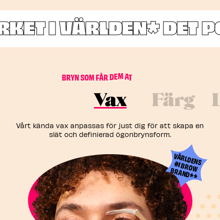
ET I VÄRLDEN*
DET PO
Ä
H
P
N
T
B
R
Y
N
S
O
M
F
Å
R
D
E
M
A
T
A
Vax
Färg
Vårt kända vax anpassas för just dig för att skapa en
slät och definierad ögonbrynsform.
VÄRLDENS #1 BROW
BRAND**