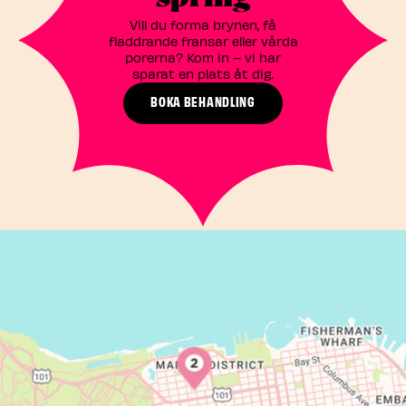
Vill du forma brynen, få
fladdrande fransar eller vårda
porerna? Kom in – vi har
sparat en plats åt dig.
BOKA BEHANDLING