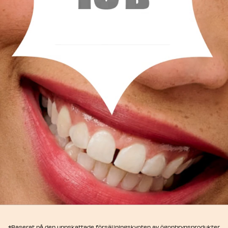
*Baserat på den uppskattade försäljningskvoten av ögonbrynsprodukter