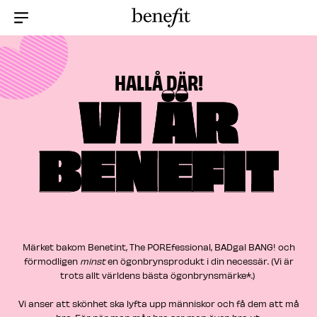
Menu Collapsed
HALLÅ DÄR!
VI ÄR
BENEFIT
Märket bakom Benetint, The POREfessional, BADgal BANG! och
förmodligen
minst
en ögonbrynsprodukt i din necessär. (Vi är
trots allt världens bästa ögonbrynsmärke*.) ​
Vi anser att skönhet ska lyfta upp människor och få dem att må