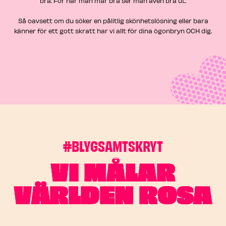
bra. För när man mår bra ser man även bra ut.​
Så oavsett om du söker en pålitlig skönhetslösning eller bara
känner för ett gott skratt har vi allt för dina ögonbryn OCH dig.
#BLYGSAMTSKRYT
VI MÅLAR
VÄRLDEN ROSA