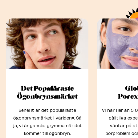
Det Populäraste
Glo
Ögonbrynsmärket
Porex
Benefit är det populäraste
Vi har fler än 5
ögonbrynsmärket i världen*. Så
pålitliga exp
ja, vi är ganska grymma när det
väntar på at
kommer till ögonbryn.
porproblem oc