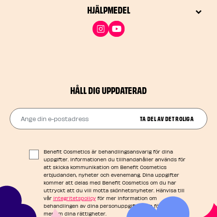
HJÄLPMEDEL
HÅLL DIG UPPDATERAD
Ange din e-postadress
TA DEL AV DET ROLIGA
Benefit Cosmetics är behandlingsansvarig för dina
uppgifter. Informationen du tillhandahåller används för
att skicka kommunikation om Benefit Cosmetics
erbjudanden, nyheter och evenemang. Dina uppgifter
kommer att delas med Benefit Cosmetics om du har
uttryckt att du vill motta skönhetsnyheter. Hänvisa till
vår
integritetspolicy
för mer information om
behandlingen av dina personuppgifter och för att läsa
mer om dina rättigheter.