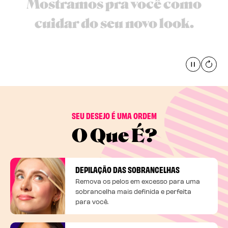
Mostramos pra você como
cuidar do seu novo look.
Pause
global
SEU DESEJO É UMA ORDEM
O Que É?
DEPILAÇÃO DAS SOBRANCELHAS
Remova os pelos em excesso para uma
sobrancelha mais definida e perfeita
para você.