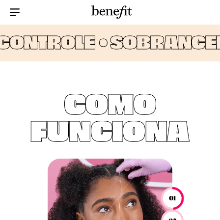
Menu Collapsed
CONTROLE •
SOBRANCELH
COMO
FUNCIONA
01