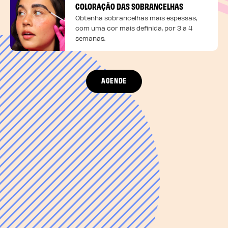
COLORAÇÃO DAS SOBRANCELHAS
Obtenha sobrancelhas mais espessas,
com uma cor mais definida, por 3 a 4
semanas.
AGENDE