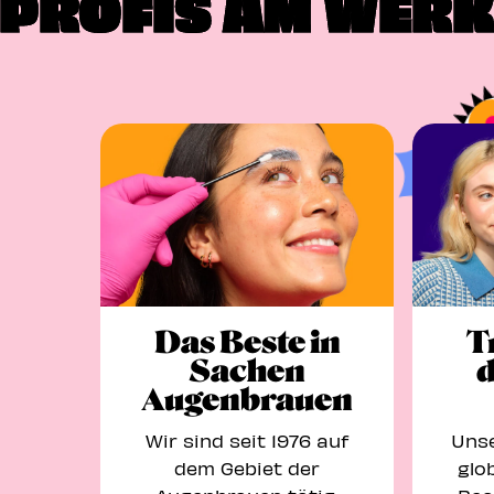
PROFIS AM WERK
Das Beste in
T
Sachen
d
Augenbrauen
Wir sind seit 1976 auf
Unse
dem Gebiet der
glo