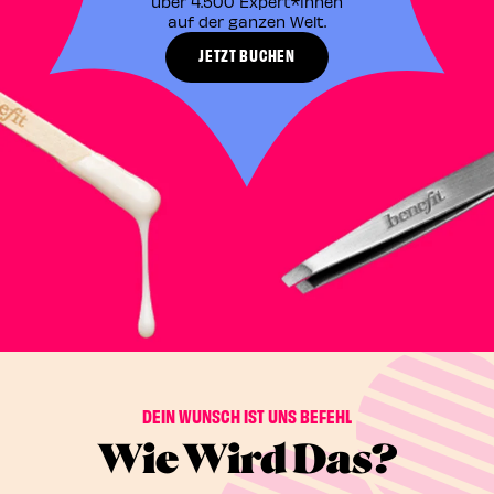
über 4.500 Expert*innen
auf der ganzen Welt.​
JETZT BUCHEN
DEIN WUNSCH IST UNS BEFEHL
Wie Wird Das?