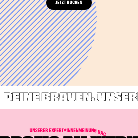
JETZT BUCHEN
EINE BRAUEN. UNSERE
U
N
S
E
R
E
R
E
X
P
E
R
T
*
I
N
N
E
N
M
E
I
N
U
N
G
N
A
C
H