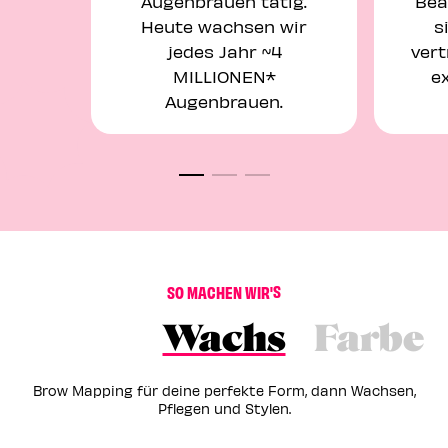
Augenbrauen tätig.
Bea
Heute wachsen wir
s
jedes Jahr ~4
ver
MILLIONEN*
ex
Augenbrauen.
S
O
M
A
C
H
E
N
W
I
R
'
S
Wachs
Farbe
Brow Mapping für deine perfekte Form, dann Wachsen,
Pflegen und Stylen.