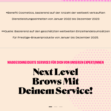
Augenbrauen zu machen, sich liebevoll deinen Wimpern
zu widmen oder deine Poren zu verwöhnen. Nutze
unseren Store Locator, um den nächsten Standort für
*Benefit Cosmetics, basierend auf der Anzahl der weltweit verkauften
einen Benefit-Service zu finden. Komm rein und nimm
Dienstleistungseinheiten von Januar 2022 bis Dezember 2023
Platz.
**Quelle: Basierend auf den geschätzten weltweiten Einzelhandelsumsätzen
für Prestige-Brauenprodukte von Januar bis Dezember 2025.
MAßGESCHNEIDERTE SERVICES FÜR DICH VON UNSEREN EXPERT/INNEN
Next Level
Brows Mit
Deinem Service!