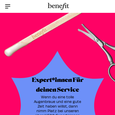
Menu Collapsed
Expert*innen Für
deinen Service
Wenn du eine tolle
Augenbraue und eine gute
Zeit haben willst, dann
nimm Platz bei unseren