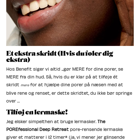
Et ekstra skridt (Hvis du føler dig
ekstra)
Hos Benefit siger vi altid ...gør MERE for dine porer, se
MERE fra din hud. Så, hvis du er klar på at tilføje ét
skridt
for at hjælpe dine porer på næsen med at
mere
blive rene og renset, er dette skridtet, du ikke bør springe
over …
Tilføj en lermaske!
Jeg elsker simpelthen at bruge lermasker.
The
POREfessional Deep Retreat
pore-rensende lermaske
giver et matterer i 12 timer* (ja, vi mener jer glinsende