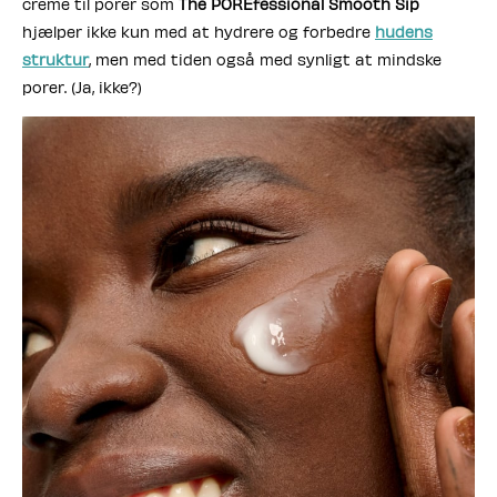
creme til porer som
The POREfessional Smooth Sip
hjælper ikke kun med at hydrere og forbedre
hudens
struktur
, men med tiden også med synligt at mindske
porer. (Ja, ikke?)