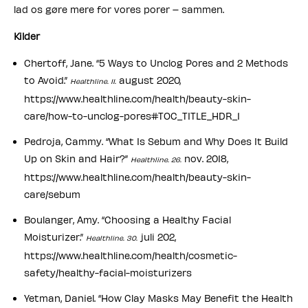
lad os gøre mere for vores porer – sammen.
Kilder
Chertoff, Jane. “5 Ways to Unclog Pores and 2 Methods
to Avoid.”
august 2020,
Healthline. 11.
https://www.healthline.com/health/beauty-skin-
care/how-to-unclog-pores#TOC_TITLE_HDR_1
Pedroja, Cammy. “What Is Sebum and Why Does It Build
Up on Skin and Hair?”
nov. 2018,
Healthline. 26.
https://www.healthline.com/health/beauty-skin-
care/sebum
Boulanger, Amy. “Choosing a Healthy Facial
Moisturizer.”
juli 202,
Healthline. 30.
https://www.healthline.com/health/cosmetic-
safety/healthy-facial-moisturizers
Yetman, Daniel. “How Clay Masks May Benefit the Health