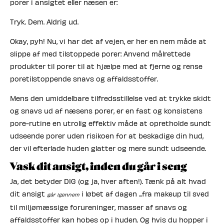
porer i ansigtet eller næsen er:
Tryk. Dem. Aldrig ud.
Okay, pyh! Nu, vi har det af vejen, er her en nem måde at
slippe af med tilstoppede porer: Anvend målrettede
produkter til porer til at hjælpe med at fjerne og rense
poretilstoppende snavs og affaldsstoffer.
Mens den umiddelbare tilfredsstillelse ved at trykke skidt
og snavs ud af næsens porer, er en fast og konsistens
pore-rutine en utrolig effektiv måde at opretholde sundt
udseende porer uden risikoen for at beskadige din hud,
der vil efterlade huden glatter og mere sundt udseende.
Vask dit ansigt, inden du går i seng
Ja, det betyder DIG (og ja, hver aften!). Tænk på alt hvad
dit ansigt
i løbet af dagen ...fra makeup til sved
går igennem
til miljømæssige forureninger, masser af snavs og
affaldsstoffer kan hobes op i huden. Og hvis du hopper i