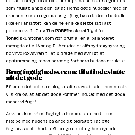
For at bidrage til at dine porer på næsen ser så godt ud
som muligt, anbefaler jeg at fjerne døde hudceller med en
nænsom scrub regelmæssigt (hey, hvis de døde hudceller
ikke er i ansigtet, kan de heller ikke sætte sig fast i
porerne, vel?). Prøv
The POREfessional Tight ’n
Toned
skumtoner, som gør brug af en afbalanceret
mængde af AHA'er og PHA'er (det er alfahydroxysyrer og
polyhydroxysyrer) til at bidrage med synligt at
opstramme og rense porer og forbedre hudens struktur.
Brug fugtighedscreme til at indeslutte
alt det gode
Efter en dobbelt rensning er alt snavset ude ...men nu skal
vi sikre os, at alt det gode kommer ind. Og med det gode
mener vi fugt!
Anvendelsen af en fugtighedscreme kan med tiden
hjælpe med hudens balance og bidrage til at øge
fugtniveauet i huden. At bruge en let og beroligende