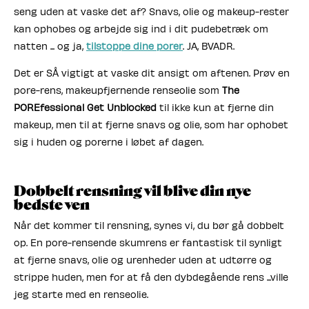
seng uden at vaske det af? Snavs, olie og makeup-rester
kan ophobes og arbejde sig ind i dit pudebetræk om
natten ... og ja,
tilstoppe dine porer
. JA, BVADR.
Det er SÅ vigtigt at vaske dit ansigt om aftenen. Prøv en
pore-rens, makeupfjernende renseolie som
The
POREfessional Get Unblocked
til ikke kun at fjerne din
makeup, men til at fjerne snavs og olie, som har ophobet
sig i huden og porerne i løbet af dagen.
Dobbelt rensning vil blive din nye
bedste ven
Når det kommer til rensning, synes vi, du bør gå dobbelt
op. En pore-rensende skumrens er fantastisk til synligt
at fjerne snavs, olie og urenheder uden at udtørre og
strippe huden, men for at få den dybdegående rens ...ville
jeg starte med en renseolie.