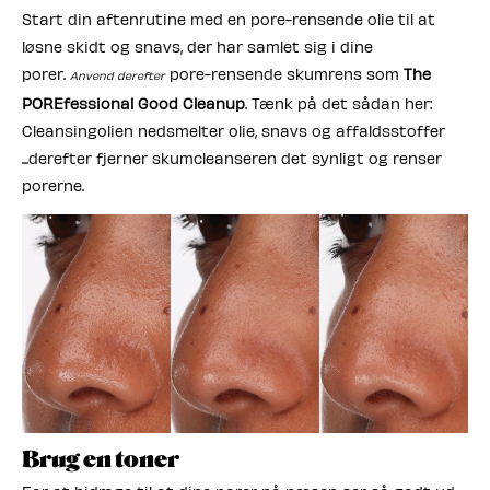
Start din aftenrutine med en pore-rensende olie til at
løsne skidt og snavs, der har samlet sig i dine
porer.
pore-rensende skumrens som
The
Anvend derefter
POREfessional Good Cleanup
. Tænk på det sådan her:
Cleansingolien nedsmelter olie, snavs og affaldsstoffer
...derefter fjerner skumcleanseren det synligt og renser
porerne.
Brug en toner