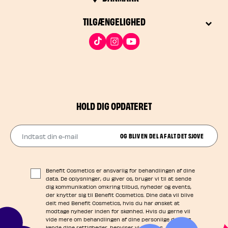
TILGÆNGELIGHED
HOLD DIG OPDATERET
Indtast din e-mail
OG BLIV EN DEL AF ALT DET SJOVE
Benefit Cosmetics er ansvarlig for behandlingen af dine
data. De oplysninger, du giver os, bruger vi til at sende
dig kommunikation omkring tilbud, nyheder og events,
der knytter sig til Benefit Cosmetics. Dine data vil blive
delt med Benefit Cosmetics, hvis du har ønsket at
modtage nyheder inden for skønhed. Hvis du gerne vil
vide mere om behandlingen af dine personlige data og
kende dine rettigheder, henviser vi til vores