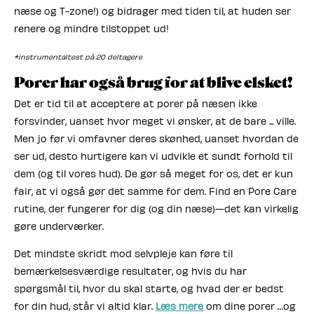
næse og T-zone!) og bidrager med tiden til, at huden ser
renere og mindre tilstoppet ud!
*instrumentaltest på 20 deltagere
Porer har også brug for at blive elsket!
Det er tid til at acceptere at porer på næsen ikke
forsvinder, uanset hvor meget vi ønsker, at de bare ... ville.
Men jo før vi omfavner deres skønhed, uanset hvordan de
ser ud, desto hurtigere kan vi udvikle et sundt forhold til
dem (og til vores hud). De gør så meget for os, det er kun
fair, at vi også gør det samme for dem. Find en Pore Care
rutine, der fungerer for dig (og din næse)—det kan virkelig
gøre underværker.
Det mindste skridt mod selvpleje kan føre til
bemærkelsesværdige resultater, og hvis du har
spørgsmål til, hvor du skal starte, og hvad der er bedst
for din hud, står vi altid klar.
Læs mere
om dine porer …og