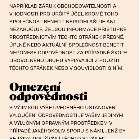
NAPŘÍKLAD ZÁRUK OBCHODOVATELNOSTI A
VHODNOSTI PRO URČITÝ ÚČEL. KROMĚ TOHO
SPOLEČNOST BENEFIT NEPROHLAŠUJE ANI
NEZARUČUJE, ŽE JSOU INFORMACE PŘÍSTUPNÉ
PROSTŘEDNICTVÍM TĚCHTO STRÁNEK PŘESNÉ,
ÚPLNÉ NEBO AKTUÁLNÍ. SPOLEČNOST BENEFIT
NEPONESE ODPOVĚDNOST ZA PŘÍPADNÉ ŠKODY
LIBOVOLNÉHO DRUHU VYPLÝVAJÍCÍ Z POUŽITÍ
TĚCHTO STRÁNEK NEBO V SOUVISLOSTI S NÍM.
Omezení
odpovědnosti
S VÝJIMKOU VÝŠE UVEDENÉHO USTANOVENÍ
VYLOUČENÍ ODPOVĚDNOSTI JE VAŠÍM JEDINÝM
A VÝLUČNÝM OPRAVNÝM PROSTŘEDKEM V
PŘÍPADĚ JAKÉHOKOLIV SPORU S NÁMI, JENŽ BY
SE TÝKAL POUŽÍVÁNÍ TĚCHTO STRÁNEK,