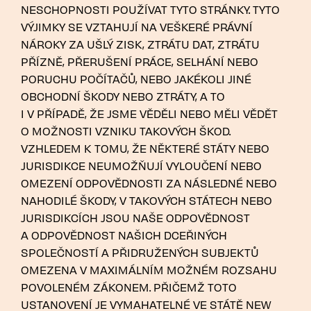
NESCHOPNOSTI POUŽÍVAT TYTO STRÁNKY. TYTO
VÝJIMKY SE VZTAHUJÍ NA VEŠKERÉ PRÁVNÍ
NÁROKY ZA UŠLÝ ZISK, ZTRÁTU DAT, ZTRÁTU
PŘÍZNĚ, PŘERUŠENÍ PRÁCE, SELHÁNÍ NEBO
PORUCHU POČÍTAČŮ, NEBO JAKÉKOLI JINÉ
OBCHODNÍ ŠKODY NEBO ZTRÁTY, A TO
I V PŘÍPADĚ, ŽE JSME VĚDĚLI NEBO MĚLI VĚDĚT
O MOŽNOSTI VZNIKU TAKOVÝCH ŠKOD.
VZHLEDEM K TOMU, ŽE NĚKTERÉ STÁTY NEBO
JURISDIKCE NEUMOŽŇUJÍ VYLOUČENÍ NEBO
OMEZENÍ ODPOVĚDNOSTI ZA NÁSLEDNÉ NEBO
NAHODILÉ ŠKODY, V TAKOVÝCH STÁTECH NEBO
JURISDIKCÍCH JSOU NAŠE ODPOVĚDNOST
A ODPOVĚDNOST NAŠICH DCEŘINÝCH
SPOLEČNOSTÍ A PŘIDRUŽENÝCH SUBJEKTŮ
OMEZENA V MAXIMÁLNÍM MOŽNÉM ROZSAHU
POVOLENÉM ZÁKONEM. PŘIČEMŽ TOTO
USTANOVENÍ JE VYMAHATELNÉ VE STÁTĚ NEW