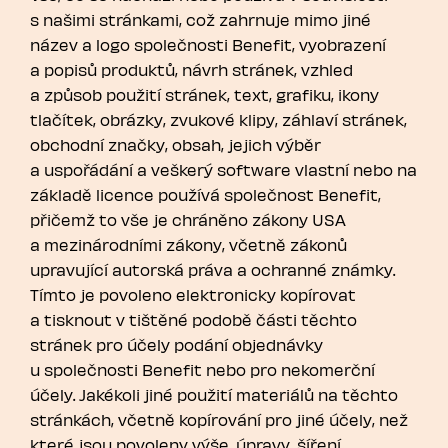
s našimi stránkami, což zahrnuje mimo jiné
název a logo společnosti Benefit, vyobrazení
a popisů produktů, návrh stránek, vzhled
a způsob použití stránek, text, grafiku, ikony
tlačítek, obrázky, zvukové klipy, záhlaví stránek,
obchodní značky, obsah, jejich výběr
a uspořádání a veškerý software vlastní nebo na
základě licence používá společnost Benefit,
přičemž to vše je chráněno zákony USA
a mezinárodními zákony, včetně zákonů
upravující autorská práva a ochranné známky.
Tímto je povoleno elektronicky kopírovat
a tisknout v tištěné podobě části těchto
stránek pro účely podání objednávky
u společnosti Benefit nebo pro nekomerční
účely. Jakékoli jiné použití materiálů na těchto
stránkách, včetně kopírování pro jiné účely, než
které jsou povoleny výše, úpravy, šíření,