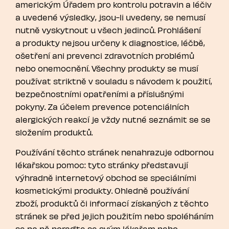
americkým Úřadem pro kontrolu potravin a léčiv
a uvedené výsledky, jsou-li uvedeny, se nemusí
nutně vyskytnout u všech jedinců. Prohlášení
a produkty nejsou určeny k diagnostice, léčbě,
ošetření ani prevenci zdravotních problémů
nebo onemocnění. Všechny produkty se musí
používat striktně v souladu s návodem k použití,
bezpečnostními opatřeními a příslušnými
pokyny. Za účelem prevence potenciálních
alergických reakcí je vždy nutné seznámit se se
složením produktů.
Používání těchto stránek nenahrazuje odbornou
lékařskou pomoc: tyto stránky představují
výhradně internetový obchod se speciálními
kosmetickými produkty. Ohledně používání
zboží, produktů či informací získaných z těchto
stránek se před jejich použitím nebo spoléháním
se na ně poraďte se svým lékařem nebo