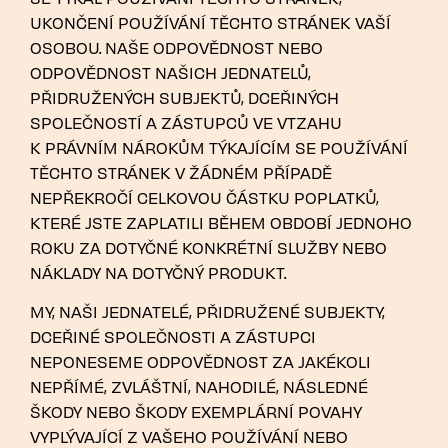
UKONČENÍ POUŽÍVÁNÍ TĚCHTO STRÁNEK VAŠÍ
OSOBOU. NAŠE ODPOVĚDNOST NEBO
ODPOVĚDNOST NAŠICH JEDNATELŮ,
PŘIDRUŽENÝCH SUBJEKTŮ, DCEŘINÝCH
SPOLEČNOSTÍ A ZÁSTUPCŮ VE VTZAHU
K PRÁVNÍM NÁROKŮM TÝKAJÍCÍM SE POUŽÍVÁNÍ
TĚCHTO STRÁNEK V ŽÁDNÉM PŘÍPADĚ
NEPŘEKROČÍ CELKOVOU ČÁSTKU POPLATKŮ,
KTERÉ JSTE ZAPLATILI BĚHEM OBDOBÍ JEDNOHO
ROKU ZA DOTYČNÉ KONKRÉTNÍ SLUŽBY NEBO
NÁKLADY NA DOTYČNÝ PRODUKT.
MY, NAŠI JEDNATELÉ, PŘIDRUŽENÉ SUBJEKTY,
DCEŘINÉ SPOLEČNOSTI A ZÁSTUPCI
NEPONESEME ODPOVĚDNOST ZA JAKÉKOLI
NEPŘÍMÉ, ZVLÁŠTNÍ, NAHODILÉ, NÁSLEDNÉ
ŠKODY NEBO ŠKODY EXEMPLÁRNÍ POVAHY
VYPLÝVAJÍCÍ Z VAŠEHO POUŽÍVÁNÍ NEBO