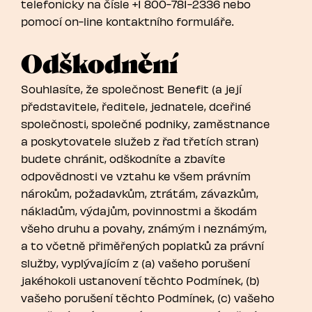
telefonicky na čísle +1 800-781-2336 nebo
pomocí on-line kontaktního formuláře.
Odškodnění
Souhlasíte, že společnost Benefit (a její
představitele, ředitele, jednatele, dceřiné
společnosti, společné podniky, zaměstnance
a poskytovatele služeb z řad třetích stran)
budete chránit, odškodníte a zbavíte
odpovědnosti ve vztahu ke všem právním
nárokům, požadavkům, ztrátám, závazkům,
nákladům, výdajům, povinnostmi a škodám
všeho druhu a povahy, známým i neznámým,
a to včetně přiměřených poplatků za právní
služby, vyplývajícím z (a) vašeho porušení
jakéhokoli ustanovení těchto Podmínek, (b)
vašeho porušení těchto Podmínek, (c) vašeho