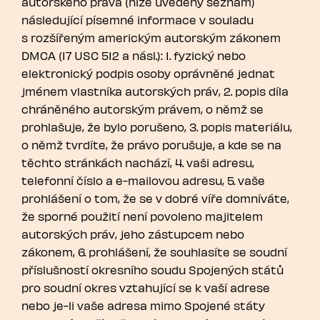
autorského práva (níže uvedený seznam)
následující písemné informace v souladu
s rozšířeným americkým autorským zákonem
DMCA (17 USC 512 a násl.): 1. fyzický nebo
elektronický podpis osoby oprávněné jednat
jménem vlastníka autorských práv, 2. popis díla
chráněného autorským právem, o němž se
prohlašuje, že bylo porušeno, 3. popis materiálu,
o němž tvrdíte, že právo porušuje, a kde se na
těchto stránkách nachází, 4. vaši adresu,
telefonní číslo a e-mailovou adresu, 5. vaše
prohlášení o tom, že se v dobré víře domníváte,
že sporné použití není povoleno majitelem
autorských práv, jeho zástupcem nebo
zákonem, 6. prohlášení, že souhlasíte se soudní
příslušností okresního soudu Spojených států
pro soudní okres vztahující se k vaší adrese
nebo je-li vaše adresa mimo Spojené státy