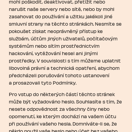
mohl poškodit, deaktivovat, přetížit nebo
narušit naše servery nebo sítě, nebo by mohl
zasahovat do používání a užitku jakékoli jiné
smluvní strany na těchto stránkách. Nesmíte se
pokoušet získat neoprávněný přístup ke
službám, účtům jiných uživatelů, počítačovým
systémům nebo sítím prostřednictvím
hackování, vytěžování hesel ani jinými
prostředky. V souvislosti s tím můžeme uplatnit
libovolná právní a technická opatření, abychom
předcházeli porušování tohoto ustanovení
a prosazovali tyto Podmínky.
Pro vstup do některých částí těchto stránek
může být vyžadováno heslo. Souhlasíte s tím, že
nesete odpovědnost za všechny činy nebo
opomenutí, ke kterým dochází na vašem účtu
při používání vašeho hesla. Domníváte-li se, že
někdo použil vaše heslo nebo účet bez vašeho