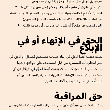
سرّ تجاري أو أي حق ملكية أو حق إعلاني أو خصوصي؛
تنتهك أي قانون أو تشريع أو بلاغ أو حكم (على سبيل المثال لا
الحصر: الأحكام الخاصة بمراقبة التصدير وحماية المستهلك والمنافسة
غير العادلة والإعلانات الكاذبة أوالمناهضة للتمييز العنصري)؛
التي مُنحتَ بها مكافأةً أو تقديرًا لنا من قبل أي طرف ثالث.
الحق في الإنهاء أو في
الإبلاغ
تملك بنفت أيضًا الحقّ في إنهاء حساب مستخدِم مُسجَّل أو الحق في
نشر المعلومات المنشورة من قِبَل المستخدِم على مواقعها (لكنها
ليست ملزمة بذلك). كما تملك بنفت أيضًا الحقّ في الإبلاغ عن أي
مستخدم ينتهك هذه الإرشادات للجهة المعنية بتنفيذ القانون أو
للمنظِّم، في حال استوجب اتّخاذ هذا القرار.
حق المراقبة
يحق لبنفت، من غير أن تكون ملزمة، مراقبة المعلومات المنشورة من