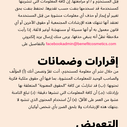
قِبَل المستخدِم و / أو مراجعتها. إنّ كافة المعلومات التي تنشرينها
كمستخدمة قد تسخدمها بنفت حسب تقديرها. تحتفظ بنفت بحق
تغيير أو إيجاز أو حذف أي معلومات منشورة من قِبَل المستخدمة
تعتقد أنها تنتهك هذه الإرشادات المجتمعية أو حقوق الآخرين أو أي
قانون معمول به أو أنها مسيئة أو مستهجَنة أوغير لائقة. إذا رأيت
ملاحظةً تظنّ أنه ينبغي حذفها، يرجى منك إرسال بريد إلكتروني
facebookadmin@benefitcosmetics.com
بالتفاصيل على
إقرارات وضمانات
من خلال نشر أي معلومة كمستخدِم، أنت تقرّ وتضمن أنك (أ) المؤلّف
والصاحب الوحيد للمعلومات المنشورة، بما فيها أي حقوق ملكية فكرية
تحتويها؛ (ب) قد تنازلتَ عن كافة "الحقوق المعنوية" المتعلقة بها
بإرادتك؛ (جـ) أن كافة المعلومات التي تنشرها دقيقة؛ (د) تبلغ الثامنة
عشرة من العمر على الأقلّ؛ (ه) أنّ استخدام المحتوى الذي تنشره لا
ينتهك هذه الإرشادات ولا يلحق الضرر بأي شخص أوكيان.
التعويض