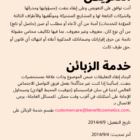
أنت توافق على التعويض وعلى إبقاء بنفت (مسؤوليها ومدرائها
والشركات التابعة لها و المشاريع المشتركة وموظّفيها والأطراف الثالثة
المزوّدة للخدمات) آمنة من أي ادّعاء أو مطلب أو ضرر (حاصل أو تابع)
من أي نوع كان، معروف وغير معروف، بما فيها تكاليف محامي مقبولة
ناتجة عن خرق إقراراتك وضماناتك المذكورة أعلاه أو انتهاك أي قانون أو
حق طرف ثالث.
خدمة الزبائن
الرجاء إبقاء التعليقات ضمن الموضوع وذات علاقة بمستحضرات
بنفت. اِسألينا إذا كنت غير متأكّدة! يعمل فريق التواصل الاجتماعي
العالمي لدينا في سان فرانسيسكو (بتوقيت المحيط الهادي) وسيحاول
الإجابة على أسئلتك في أقرب وقت ممكن. للمسائل العاجلة، يرجى
الاتصال بـ
.
customercare@benefitcosmetics.com
بقسم خدمة الزبائن على
تاريخ التفعيل: 2014/4/9
آخر تحديث: 2014/9/4