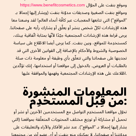
وموقع بنفت على الجوّال
https://www.benefitcosmetics.com
ومواقع بنفت الصغيرة وصديقات مدوّنة بنفت (ويشار إليها إجمالا بـ
"المواقع") التي تتابعها المعجبات عبر كافّة أنحاء العالم! لقد وضعنا معا
هذه الإرشادات لكلّ شخص ينشر أو يعلّق أو يشارك رأيه على صفحاتنا.
يرجى قراءة هذه الإرشادات المجتمعية جيّدًا لأنّها بمثابة اتّفاقية بينك،
كمستخدِمة للمواقع، وبين بنفت. كما يرجى أيضا الاطّلاع على سياسة
الخصوصية والشروط والأحكام بالإضافة إلى القوانين الأخرى التي قد
تجدينها على صفحاتنا والتي تتعلّق بأي وظيفة أو معلومة ذات صلة
بالطلبات أو العروض. بالدخول إلى مواقعنا أو استخدامها، إنك تؤكّدين
اطّلاعك على هذه الإرشادات المجتمعية وفهمها والموافقة عليها.
المعلومات المنشورة
من قِبَل المستخدِم:
تخوّل مواقعنا المستخدِم التواصل مع المستخدمين الآخرين أو نشر أو
تحميل أو مشاركة أو توزيع مختلف المحتويات المتعلّقة بمواقعنا (التي
يشار إليها إجمالا بـ "المواقع"). عند نشر الأفكار والآراء والتعليقات على
مدوّنتنا أو صفحاتنا، لا يمكنك منع بنفت أو أي عضو آخر من مجتمعنا