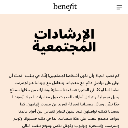
Menu Collapsed
الإرشادات
المجتمعية
كم نحب الحياة وأن نكون أشخاصا اجتماعيين! إنّنا، في بنفت، نحبّ أن
نبقى على تواصلٍ دائم مع معجباتنا ونتعامل مع زبوناتنا عبر الإنترنت
تماما كما لو كنّا في المتجر: فصفحتنا مسليّة ونشارك من خلالها نصائح
وحيل تجميلية ونتبادل أطراف الحديث حول مغامرات الحياة. يُسعِدنا
جدّا تلقّي رسائل معجباتنا لمعرفة المزيد عن مصادر إلهامهن. كما
يسعدنا كذلك تواصلهن فيما بينهن لتعزيز التفاعل بين أفراد عالمنا.
يتواجد مجتمع بنفت على عدّة منصات، بما في ذلك فيسبوك وتويتر
وبنترست وإنستغرام ويوتيوب وغوغل بلاس وموقع بنفت التالي