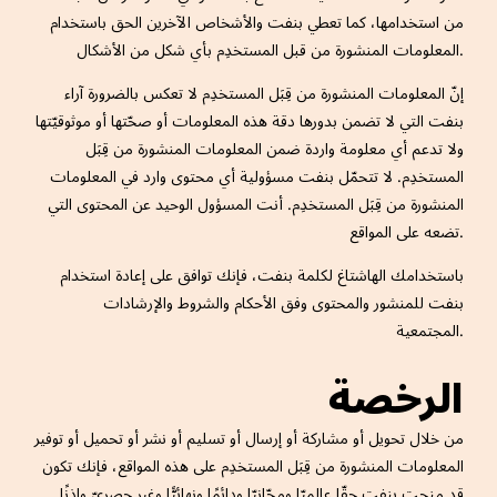
من استخدامها، كما تعطي بنفت والأشخاص الآخرين الحق باستخدام
المعلومات المنشورة من قبل المستخدِم بأي شكل من الأشكال.
إنّ المعلومات المنشورة من قِبَل المستخدِم لا تعكس بالضرورة آراء
بنفت التي لا تضمن بدورها دقة هذه المعلومات أو صحّتها أو موثوقيّتها
ولا تدعم أي معلومة واردة ضمن المعلومات المنشورة من قِبَل
المستخدِم. لا تتحمّل بنفت مسؤولية أي محتوى وارد في المعلومات
المنشورة من قِبَل المستخدِم. أنت المسؤول الوحيد عن المحتوى التي
تضعه على المواقع.
باستخدامك الهاشتاغ لكلمة بنفت، فإنك توافق على إعادة استخدام
بنفت للمنشور والمحتوى وفق الأحكام والشروط والإرشادات
المجتمعية.
الرخصة
من خلال تحويل أو مشاركة أو إرسال أو تسليم أو نشر أو تحميل أو توفير
المعلومات المنشورة من قِبَل المستخدِم على هذه المواقع، فإنك تكون
قد منحت بنفت حقّا عالميّا ومجّانيّا ودائمًا ونهائيًّا وغير حصريّ وإذنًا