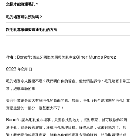
怎樣才能疏通毛孔？
毛孔堵塞可以預防嗎？
跟毛孔專家學習疏通毛孔的方法
作者：
Benefit西班牙國際美眉與美肌專家Giner Munos Perez
2023 年2月1日
毛孔堵塞令人困擾不堪？我們明白你的苦處。但悄悄告訴你：毛孔堵塞非常正
常，絕非羞恥的事！
美容行業總是放大有關毛孔的負面問題。然而，毛孔（甚至是堵塞的毛孔）其
實是生活的一部分，沒甚麼大不了！
Benefit認為毛孔並非壞事，只要你找對地方，找對專家，就可以修飾和疏
通毛孔，顯著改善膚質，達成毛孔護理目標。好消息是，你來對地方了。歡
迎！我們是你的毛孔專家，隨時為你解答毛孔方面的疑難，助你取得理想成