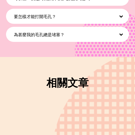
你可以使用幾個厲害的工具（例如The POREfessional Get
Unblocked暢通毛孔深層潔淨卸妝油和The POREfessional Deep
要怎樣才能打開毛孔？
Retreat深層靜化毛孔泥狀面膜）來減少堵塞毛孔；不過，養成定期護
理毛孔的習慣，有助於保持毛孔暢通。
毛孔不是窗戶，不能說打開就打開、說合上就合上。事實上，毛孔一直都
處於打開的狀態。人們以為溫水或蒸氣可以打開毛孔，這是個常見的迷
為甚麼我的毛孔總是堵塞？
思。相反，蒸氣可以令毛孔內的多餘油脂變得鬆動，改善毛孔堵塞的問
題，令毛孔清潔產品有效發揮作用。
有幾個原因會導致毛孔經常堵塞，油脂、污洉或累積的死皮細胞會卡死在
毛孔裡，然後令毛孔堵塞。
相關文章