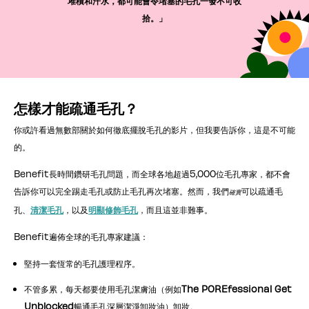
堆積和汗水，都可能會令堵塞的毛孔一發不可收
拾。」
怎樣才能疏通毛孔？
你或許看過無數部關於如何徹底擺脫毛孔的影片，但我要告訴你，這是不可能
的。
Benefit長時間鑽研毛孔問題，而全球各地超過5,000位毛孔專家，都不會
告訴你可以完全踢走毛孔或防止毛孔再次堵塞。然而，我們
可以疏通毛
確實
孔、
清潔毛孔
，以及
明顯修飾毛孔
，而且這並非難事。
Benefit遍佈全球的毛孔專家建議：
堅持一套恆常的毛孔護理程序。
不管多累，每天都要使用毛孔潔膚油（例如
The POREfessional Get
Unblocked
暢通毛孔深層潔淨卸妝油）卸妝。