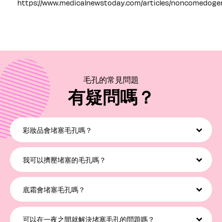
https://www.medicalnewstoday.com/articles/noncomedoge
毛孔的常見問題
有疑問嗎？
彩妝品會堵塞毛孔嗎？
並非所有彩妝品都會堵塞毛孔，當然有部分彩妝品會，特別是睡覺前沒有
乾淨卸妝的話。我們建議你選擇不致粉刺的彩妝品，還有在毛孔護理程序
我可以擠壓堵塞的毛孔嗎？
中使用不致粉刺的卸妝潔面產品，例如The POREfessional Get
Unblocked暢通毛孔深層潔淨卸妝油！
千萬別擠壓！這樣會刺激肌膚，引起瑕疵，令肌膚受損。如要清潔堵塞的
毛孔，可以試試每星期使用泥狀面膜！
底霜會堵塞毛孔嗎？
我們建議你選擇不致粉刺的底霜，這樣才不會堵塞毛孔！你可以試試The
POREfessional毛孔細緻霜。
可以在一夜之間就解決堵塞毛孔的問題嗎？