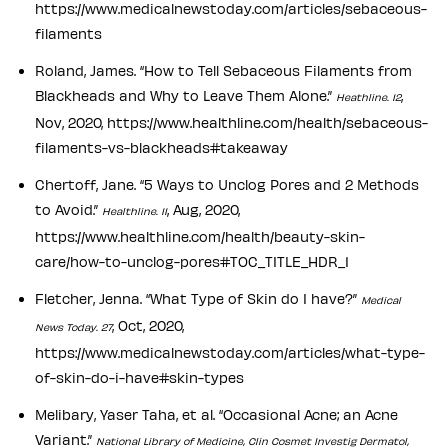
https://www.medicalnewstoday.com/articles/sebaceous-
filaments
Roland, James. “How to Tell Sebaceous Filaments from
Blackheads and Why to Leave Them Alone.”
,
Heathline. 12
Nov, 2020, https://www.healthline.com/health/sebaceous-
filaments-vs-blackheads#takeaway
Chertoff, Jane. “5 Ways to Unclog Pores and 2 Methods
to Avoid.”
, Aug, 2020,
Healthline. 11
https://www.healthline.com/health/beauty-skin-
care/how-to-unclog-pores#TOC_TITLE_HDR_1
Fletcher, Jenna. “What Type of Skin do I have?”
Medical
, Oct, 2020,
News Today. 27
https://www.medicalnewstoday.com/articles/what-type-
of-skin-do-i-have#skin-types
Melibary, Yaser Taha, et al. “Occasional Acne; an Acne
Variant.”
National Library of Medicine, Clin Cosmet Investig Dermatol,