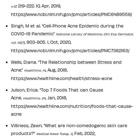
: 219-222. 10, Apr, 2019,
v.12
https://www.ncbi.nlm.nih.gov/pmc/articles/PMC6489559/
Singh, M et al. “Cell-Phone Acne Epidemic during the
COVID-19 Pandemic.”
National Library of Medicine, Clin Exp Dermatol,
, 903-905. 1, Oct, 2020,
vol. 45(7)
https://www.ncbi.nlm.nih.gov/pmc/articles/PMC7362163/
Wells, Diana. “The Relationship between Stress and
Acne.”
, Aug, 2018,
Healthline. 14
https://www.healthline.com/health/stress-acne
Julson, Erica. “Top 7 Foods That can Cause
Acne.
, Jan, 2018,
Healthline. 24
https://www.healthline.com/nutrition/foods-that-cause-
acne
Villiness, Zawn. “What are non-comedogenic skin care
products?”
, Feb, 2022,
Medical News Today. 3