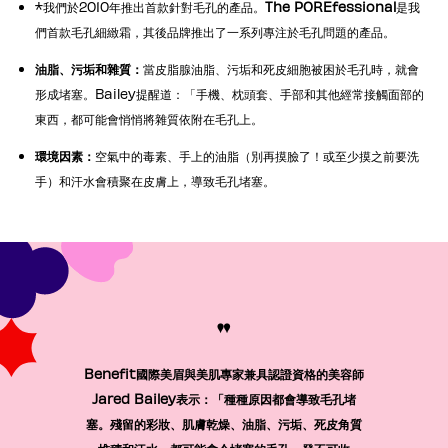
*我們於2010年推出首款針對毛孔的產品。
The POREfessional
是我
們首款毛孔細緻霜，其後品牌推出了一系列專注於毛孔問題的產品。
油脂、污垢和雜質：
當皮脂腺油脂、污垢和死皮細胞被困於毛孔時，就會
形成堵塞。Bailey提醒道：「手機、枕頭套、手部和其他經常接觸面部的
東西，都可能會悄悄將雜質依附在毛孔上。
環境因素：
空氣中的毒素、手上的油脂（別再摸臉了！或至少摸之前要洗
手）和汗水會積聚在皮膚上，導致毛孔堵塞。
"
Benefit國際美眉與美肌專家兼具認證資格的美容師
Jared Bailey表示：「種種原因都會導致毛孔堵
塞。殘留的彩妝、肌膚乾燥、油脂、污垢、死皮角質