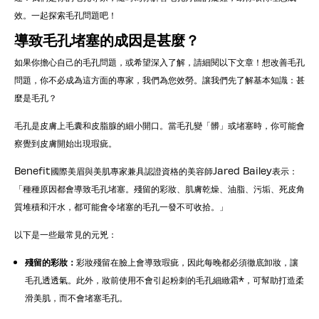
效。一起探索毛孔問題吧！
導致毛孔堵塞的成因是甚麼？
如果你擔心自己的毛孔問題，或希望深入了解，請細閱以下文章！想改善毛孔
問題，你不必成為這方面的專家，我們為您效勞。讓我們先了解基本知識：甚
麼是毛孔？
毛孔是皮膚上毛囊和皮脂腺的細小開口。當毛孔變「髒」或堵塞時，你可能會
察覺到皮膚開始出現瑕疵。
Benefit國際美眉與美肌專家兼具認證資格的美容師Jared Bailey表示：
「種種原因都會導致毛孔堵塞。殘留的彩妝、肌膚乾燥、油脂、污垢、死皮角
質堆積和汗水，都可能會令堵塞的毛孔一發不可收拾。」
以下是一些最常見的元兇：
殘留的彩妝：
彩妝殘留在臉上會導致瑕疵，因此每晚都必須徹底卸妝，讓
毛孔透透氣。此外，妝前使用不會引起粉刺的毛孔細緻霜*，可幫助打造柔
滑美肌，而不會堵塞毛孔。