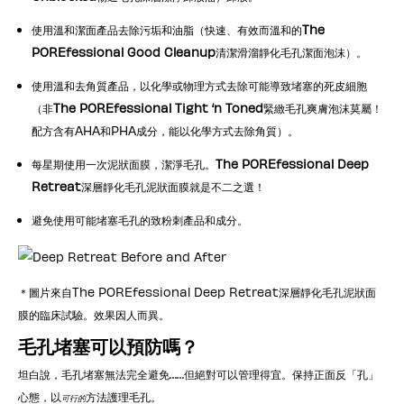
使用溫和潔面產品去除污垢和油脂（快速、有效而溫和的
The
POREfessional Good Cleanup
清潔滑溜靜化毛孔潔面泡沫）。
使用溫和去角質產品，以化學或物理方式去除可能導致堵塞的死皮細胞
（非
The POREfessional Tight ‘n Toned
緊緻毛孔爽膚泡沫莫屬！
配方含有AHA和PHA成分，能以化學方式去除角質）。
每星期使用一次泥狀面膜，潔淨毛孔。
The POREfessional Deep
Retreat
深層靜化毛孔泥狀面膜就是不二之選！
避免使用可能堵塞毛孔的致粉刺產品和成分。
＊圖片來自The POREfessional Deep Retreat深層靜化毛孔泥狀面
膜的臨床試驗。效果因人而異。
毛孔堵塞可以預防嗎？
坦白說，毛孔堵塞無法完全避免……但絕對可以管理得宜。保持正面反「孔」
心態，以
方法護理毛孔。
可行的