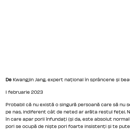
De
Kwangjin Jang, expert național în sprâncene și be
1 februarie 2023
Probabil că nu există o singură persoană care să nu s
pe nas, indiferent cât de neted ar arăta restul feței.
în care apar porii înfundați (și da, este absolut normal!
pori se ocupă de niște pori foarte insistenți și te pute