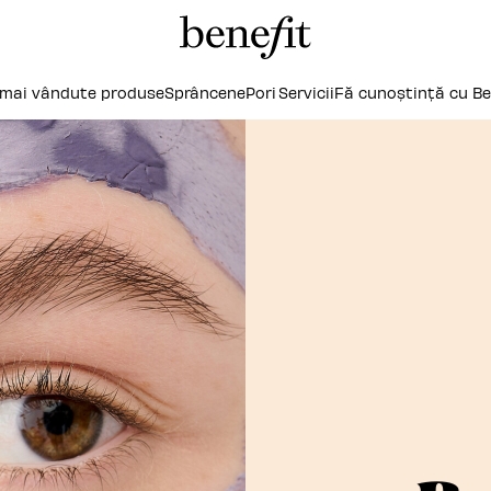
 mai vândute produse
Sprâncene
Pori
Servicii
Fă cunoștință cu Be