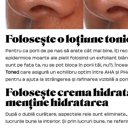
Folosește o loțiune ton
Pentru ca porii de pe nas să arate cât mai bine, îți r
epidermice moarte ale pielii folosind un exfoliant blâ
sunt pe fața ta, nu se pot bloca în porii tăi, nu?). În
Toned
care asigură un echilibru optim între AHA și PHA 
pentru a ajuta la strângerea și rafinarea vizibilă a pori
Folosește crema hidrat
menține hidratarea
După o dublă curățare, aspectele rele sunt eliminate.
lucrurile bune la interior. Și prin lucruri bune, ne refer