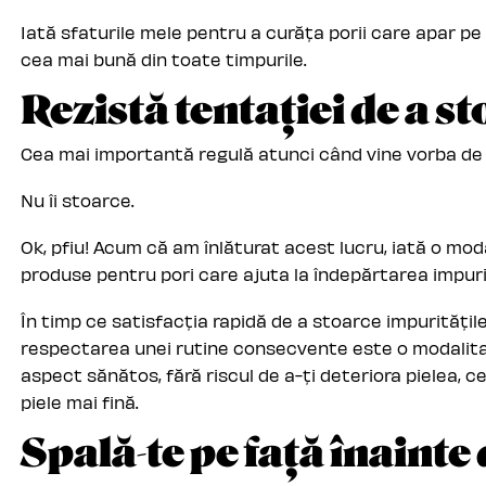
Iată sfaturile mele pentru a curăța porii care apar pe
cea mai bună din toate timpurile.
Rezistă tentației de a s
Cea mai importantă regulă atunci când vine vorba de p
Nu îi stoarce.
Ok, pfiu! Acum că am înlăturat acest lucru, iată o moda
produse pentru pori care ajuta la îndepărtarea impurită
În timp ce satisfacția rapidă de a stoarce impuritățile
respectarea unei rutine consecvente este o modalitate
aspect sănătos, fără riscul de a-ți deteriora pielea, 
piele mai fină.
Spală-te pe față înainte