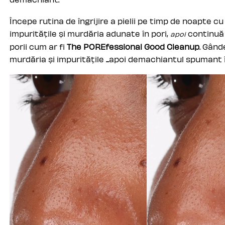
Începe rutina de îngrijire a pielii pe timp de noapte 
impuritățile și murdăria adunate în pori,
continuă 
apoi
porii cum ar fi
The POREfessional Good Cleanup
. Gând
murdăria și impuritățile ...apoi demachiantul spumant îl 