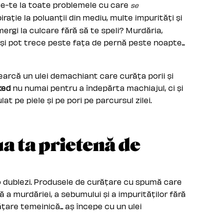
ește-te la toate problemele cu care
se
spirație la poluanții din mediu, multe impurități și
ergi la culcare fără să te speli? Murdăria,
își pot trece peste fața de pernă peste noapte...
earcă un ulei demachiant care curăța porii și
ked
nu numai pentru a îndepărta machiajul, ci și
 pe piele și pe pori pe parcursul zilei.
ua ta prietenă de
o dublezi. Produsele de curățare cu spumă care
ă a murdăriei, a sebumului și a impurităților fără
țare temeinică... aș începe cu un ulei