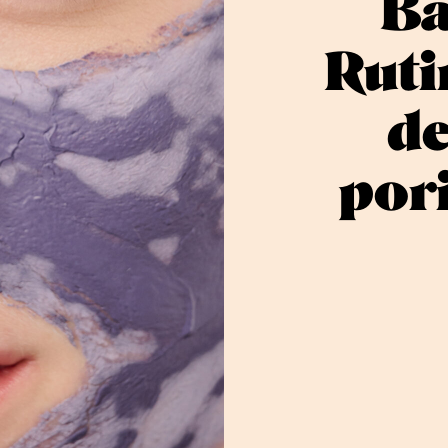
Ba
Ruti
de
pori