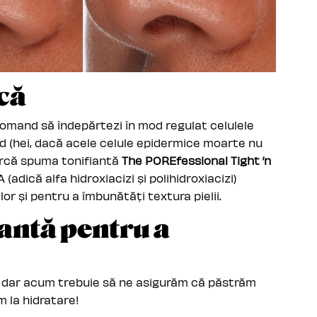
ică
ecomand să îndepărtezi în mod regulat celulele
nd (hei, dacă acele celule epidermice moarte nu
cearcă spuma tonifiantă
The POREfessional Tight ’n
(adică alfa hidroxiacizi și polihidroxiacizi)
lor și pentru a îmbunătăți textura pielii.
antă pentru a
.. dar acum trebuie să ne asigurăm că păstrăm
im la hidratare!