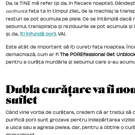
Da, la TINE mă refer (și da, în fiecare noapte!). Gând
fața ta în timpul zilei... de la machiaj la tran
confruntă
resturi se pot acumula pe piele. Ce se întâmplă dacă m
sebumul, transpirația și reziduurile se pot acumula și 
și, da,
îți înfundă porii
. VAI.
Este atât de important să îți cureți fața noaptea. Înc
demachiază, cum ar fi
The POREfessional Get Unbloc
pentru a curăța murdăria și sebumul care s-au acumulat
Dubla curățare va fi no
suflet
Când vine vorba de curățare, credem că ar trebui să 
purifică porii sunt grozave pentru îndepărtarea vizibil
a usca sau a agresa pielea, dar, pentru a obține o cură
demachiant.