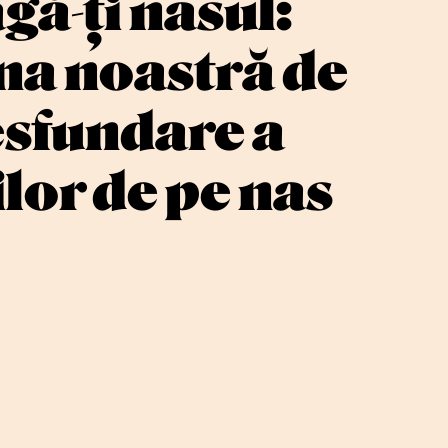
gă-ți nasul:
na noastră de
sfundare a
lor de pe nas