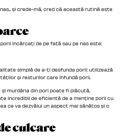
 nas... și crede-mă, cred că această rutină este
toarce
orii încărcați de pe față sau pe nas este:
litate simplă de a-ți desfunda porii: utilizează
ților și resturilor care înfundă porii.
 și murdăria din pori poate fi plăcută,
 incredibil de eficientă de a menține porii cu
ceea ce va dezvălui un aspect mai sănătos și o
 de culcare