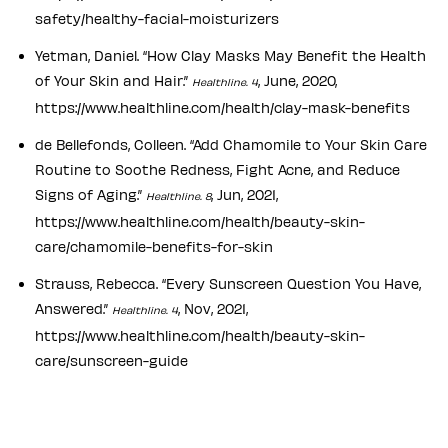
safety/healthy-facial-moisturizers
Yetman, Daniel. “How Clay Masks May Benefit the Health
of Your Skin and Hair.”
, June, 2020,
Healthline. 4
https://www.healthline.com/health/clay-mask-benefits
de Bellefonds, Colleen. “Add Chamomile to Your Skin Care
Routine to Soothe Redness, Fight Acne, and Reduce
Signs of Aging.”
, Jun, 2021,
Healthline. 8
https://www.healthline.com/health/beauty-skin-
care/chamomile-benefits-for-skin
Strauss, Rebecca. “Every Sunscreen Question You Have,
Answered.”
, Nov, 2021,
Healthline. 4
https://www.healthline.com/health/beauty-skin-
care/sunscreen-guide