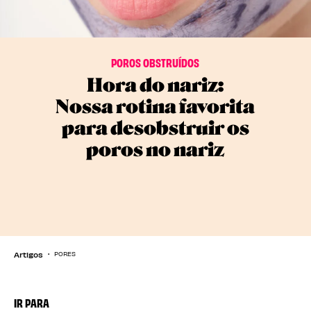
POROS OBSTRUÍDOS
Hora do nariz:
Nossa rotina favorita
para desobstruir os
poros no nariz
Artigos
PORES
IR PARA