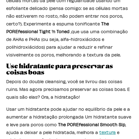
células mortas da pele com regularidade usando um
esfoliante delicado (pensa comigo: se as células mortas
não estiverem no rosto, não podem entrar nos poros,
certo?). Experimente a espuma tonificante
The
POREfessional Tight ’n Toned
,que usa uma combinação
de AHAs e PHAs (ou seja, alfa-hidroxiácidos e
polihidroxiácidos) para ajudar a reduzir e refinar
visivelmente os poros, melhorando a textura da pele.
Use hidratante para preservar as
coisas boas
Depois do double cleansing, você se livrou das coisas
ruins. Mas agora precisamos preservar as coisas boas. E
quais são elas? Ora, a hidratação!
Usar um hidratante pode ajudar no equilíbrio da pele e a
aumentar a hidratação prolongada Um hidratante suave
e leve para poros como
The POREfessional Smooth Sip
,
ajuda a deixar a pele hidratada, melhora a
textura
e