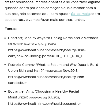
trazer resultados impressionantes e se você tiver alguma
questão sobre por onde começar e que é melhor para a
sua pele, nós estamos aqui para ajudar.
Saiba mais
sobre
seus poros… e vamos fazer mais por eles, juntos.
Fontes
Chertoff, Jane. “5 Ways to Unclog Pores and 2 Methods
to Avoid.”
, Aug, 2020,
Healthline. 11
https://www.healthline.com/health/beauty-skin-
care/how-to-unclog-pores#TOC_TITLE_HDR_1
Pedroja, Cammy. “What Is Sebum and Why Does It Build
Up on Skin and Hair?”
, Nov, 2018,
Healthline. 26
https://www.healthline.com/health/beauty-skin-
care/sebum
Boulanger, Amy. “Choosing a Healthy Facial
Moisturizer.”
, Jul, 202,
Healthline. 30
https://www.healthline.com/health/cosmetic-