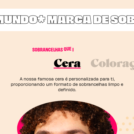
MUNDO*
MARCA DE SOBR
R
E
S
P
M
I
S
O
B
R
A
N
C
E
L
H
A
S
Q
U
E
S
Cera
Coloraç
A nossa famosa cera é personalizada para ti,
proporcionando um formato de sobrancelhas limpo e
definido.​