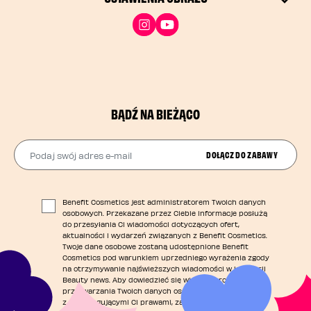
BĄDŹ NA BIEŻĄCO
Podaj swój adres e-mail
DOŁĄCZ DO ZABAWY
Benefit Cosmetics jest administratorem Twoich danych
osobowych. Przekazane przez Ciebie informacje posłużą
do przesyłania Ci wiadomości dotyczących ofert,
aktualności i wydarzeń związanych z Benefit Cosmetics.
Twoje dane osobowe zostaną udostępnione Benefit
Cosmetics pod warunkiem uprzedniego wyrażenia zgody
na otrzymywanie najświeższych wiadomości w kategorii
Beauty news. Aby dowiedzieć się więcej o procesie
przetwarzania Twoich danych osobowych i zapoznać się
z przysługującymi Ci prawami, zapraszamy do