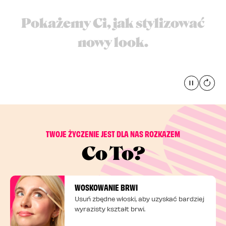
Pokażemy Ci, jak stylizować
nowy look.
Pause
global
TWOJE ŻYCZENIE JEST DLA NAS ROZKAZEM
Co To?
WOSKOWANIE BRWI
Usuń zbędne włoski, aby uzyskać bardziej
wyrazisty kształt brwi.