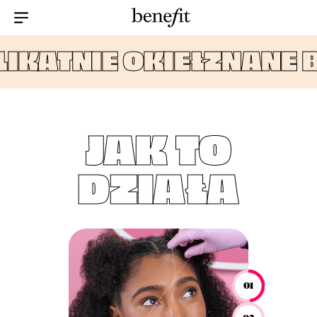
Menu Collapsed
IKATNIE OKIEŁZNANE B
JAK TO
DZIAŁA
01