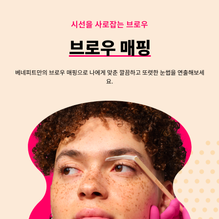
시
선
을
사
로
잡
는
브
로
우
브로우 매핑
베네피트만의 브로우 매핑으로 나에게 맞춘 깔끔하고 또렷한 눈썹을 연출해보세
요.