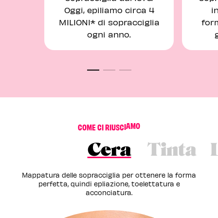
Oggi, epiliamo circa 4
i
MILIONI* di sopracciglia
form
ogni anno.
C
O
M
E
C
I
R
I
U
S
C
I
A
M
O
Cera
Tinta
Mappatura delle sopracciglia per ottenere la forma
perfetta, quindi epliazione, toelettatura e
acconciatura.