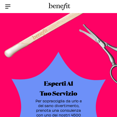
Menu Collapsed
Esperti Al
Tuo Servizio
Per sopracciglia da urlo e
del sano divertimento,
prenota una consulenza
con uno dei nostri 4500