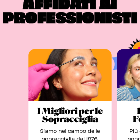
AFFIDATI AI
PROFESSIONISTI
I Migliori per le
Sopracciglia
F
Siamo nel campo delle
Più 
sopracciglia dal 1976.
sopr