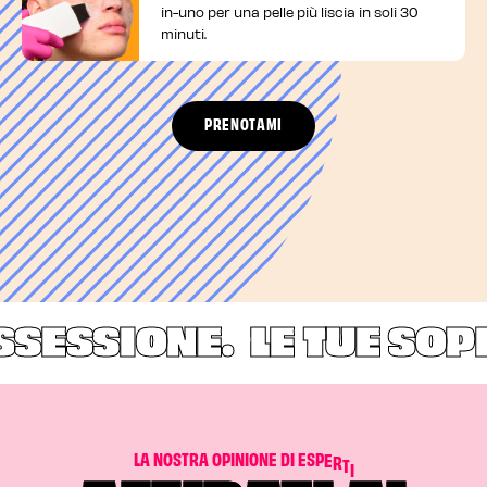
in-uno per una pelle più liscia in soli 30
minuti.
PRENOTAMI
SESSIONE.
LE TUE SOPR
L
A
N
O
S
T
R
A
O
P
I
N
I
O
N
E
D
I
E
S
P
E
R
T
I