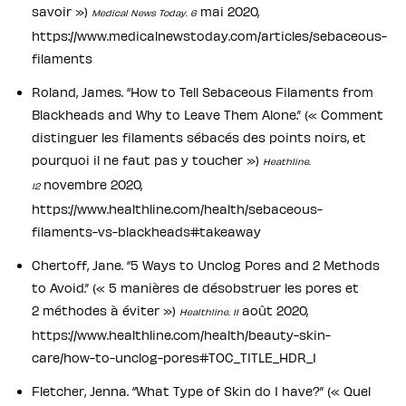
savoir »)
mai 2020,
Medical News Today. 6
https://www.medicalnewstoday.com/articles/sebaceous-
filaments
Roland, James. “How to Tell Sebaceous Filaments from
Blackheads and Why to Leave Them Alone.” (« Comment
distinguer les filaments sébacés des points noirs, et
pourquoi il ne faut pas y toucher »)
Heathline.
novembre 2020,
12
https://www.healthline.com/health/sebaceous-
filaments-vs-blackheads#takeaway
Chertoff, Jane. “5 Ways to Unclog Pores and 2 Methods
to Avoid.” (« 5 manières de désobstruer les pores et
2 méthodes à éviter »)
août 2020,
Healthline. 11
https://www.healthline.com/health/beauty-skin-
care/how-to-unclog-pores#TOC_TITLE_HDR_1
Fletcher, Jenna. “What Type of Skin do I have?” (« Quel