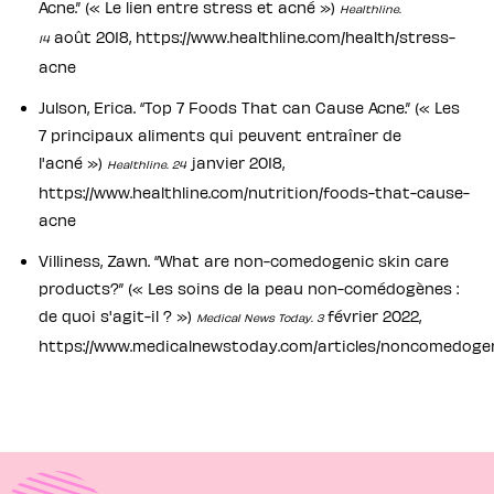
Acne.” (« Le lien entre stress et acné »)
Healthline.
août 2018, https://www.healthline.com/health/stress-
14
acne
Julson, Erica. “Top 7 Foods That can Cause Acne.” (« Les
7 principaux aliments qui peuvent entraîner de
l'acné »)
janvier 2018,
Healthline. 24
https://www.healthline.com/nutrition/foods-that-cause-
acne
Villiness, Zawn. “What are non-comedogenic skin care
products?” (« Les soins de la peau non-comédogènes :
de quoi s'agit-il ? »)
février 2022,
Medical News Today. 3
https://www.medicalnewstoday.com/articles/noncomedoge