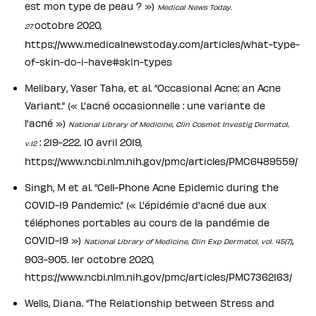
est mon type de peau ? »)
Medical News Today.
octobre 2020,
27
https://www.medicalnewstoday.com/articles/what-type-
of-skin-do-i-have#skin-types
Melibary, Yaser Taha, et al. “Occasional Acne; an Acne
Variant.” (« L'acné occasionnelle : une variante de
l'acné »)
National Library of Medicine, Clin Cosmet Investig Dermatol,
: 219-222. 10 avril 2019,
v.12
https://www.ncbi.nlm.nih.gov/pmc/articles/PMC6489559/
Singh, M et al. “Cell-Phone Acne Epidemic during the
COVID-19 Pandemic.” (« L'épidémie d'acné due aux
téléphones portables au cours de la pandémie de
COVID-19 »)
,
National Library of Medicine, Clin Exp Dermatol, vol. 45(7)
903-905. 1er octobre 2020,
https://www.ncbi.nlm.nih.gov/pmc/articles/PMC7362163/
Wells, Diana. “The Relationship between Stress and