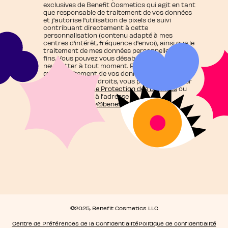
exclusives de Benefit Cosmetics qui agit en tant
que responsable de traitement de vos données
et j'autorise l'utilisation de pixels de suivi
contribuant directement à cette
personnalisation (contenu adapté à mes
centres d'intérêt, fréquence d'envoi), ainsi que le
traitement de mes données personnelles à ces
fins. Vous pouvez vous désabonner de la
newsletter à tout moment. Pour en savoir plus
sur le traitement de vos données personnelles
ainsi que sur vos droits, vous pouvez consulter
notre
Politique de Protection des Données
ou
nous contacter à l’adresse
suivante:
privacy@benefitcosmetics.com
©2025, Benefit Cosmetics LLC
Centre de Préférences de la Confidentialité
Politique de confidentialité