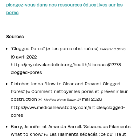
plongez-vous dans nos ressources éducatives sur les
pores
Sources
“Clogged Pores.” (« Les pores obstrués »)
.
Cleveland Clinic
19 avril 2022,
https://my.clevelandclinic.org/health/diseases/22773-
clogged-pores
Fletcher, Jenna. “How to Clear and Prevent Clogged
Pores.” (« Comment nettoyer les pores et prévenir leur
obstruction »)
mai 2020,
Medical News Today. 27
https://www.medicalnewstoday.com/articles/clogged-
pores
Berry, Jennifer et Amanda Barrell. “Sebaceous Filaments:
What to Know.” (« Les filaments sébacés : ce qu'il faut