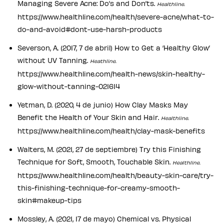
Managing Severe Acne: Do’s and Don’ts.
Healthline.
https://www.healthline.com/health/severe-acne/what-to-
do-and-avoid#dont-use-harsh-products
Severson, A. (2017, 7 de abril) How to Get a ‘Healthy Glow’
without UV Tanning.
Heathline.
https://www.healthline.com/health-news/skin-healthy-
glow-without-tanning-021614
Yetman, D. (2020, 4 de junio) How Clay Masks May
Benefit the Health of Your Skin and Hair.
Healthline.
https://www.healthline.com/health/clay-mask-benefits
Walters, M. (2021, 27 de septiembre) Try this Finishing
Technique for Soft, Smooth, Touchable Skin.
Healthline.
https://www.healthline.com/health/beauty-skin-care/try-
this-finishing-technique-for-creamy-smooth-
skin#makeup-tips
Mossley, A. (2021, 17 de mayo) Chemical vs. Physical