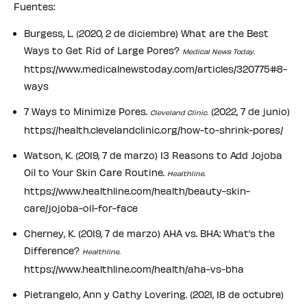
Fuentes:
Burgess, L. (2020, 2 de diciembre) What are the Best
Ways to Get Rid of Large Pores?
Medical News Today.
https://www.medicalnewstoday.com/articles/320775#8-
ways
7 Ways to Minimize Pores.
(2022, 7 de junio)
Cleveland Clinic.
https://health.clevelandclinic.org/how-to-shrink-pores/
Watson, K. (2019, 7 de marzo) 13 Reasons to Add Jojoba
Oil to Your Skin Care Routine.
Healthline.
https://www.healthline.com/health/beauty-skin-
care/jojoba-oil-for-face
Cherney, K. (2019, 7 de marzo) AHA vs. BHA: What’s the
Difference?
Healthline.
https://www.healthline.com/health/aha-vs-bha
Pietrangelo, Ann y Cathy Lovering. (2021, 18 de octubre)